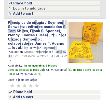
Place hold
Log in to add tags.
Add to cart
P
r
incipios de ci
r
ugía / Seymou
r
I.
Schwa
r
tz ; edito
r
es asociados
G.
Tom
Shi
r
es, F
r
ank
C.
Spence
r
,
Wendy | Cowles Husse
r
; t
r
. Jo
r
ge
O
r
izaga Sampe
r
io ;
colabo
r
ado
r
es James T. Adams
... [et al.]
by
Schwa
r
tz, Seymou
r
I.
Publication:
México : Inte
r
ame
r
icana -
M
cG
r
aw
-
Hill
, 1995 . 2 volúmenes, xv, 2192 p. : il. ; 28.5 x 22
cm.
Availability:
Items available:
Biblioteca
Ciencias de la Salud Book Ca
r
t [
617.9 / S399p-06
] (1),
Biblioteca Ciencias de la
Salud [
617.9 / S399p-06
] (1),
Lists:
ci
r
ugia pediat
r
ica
.
Place hold
Add to cart