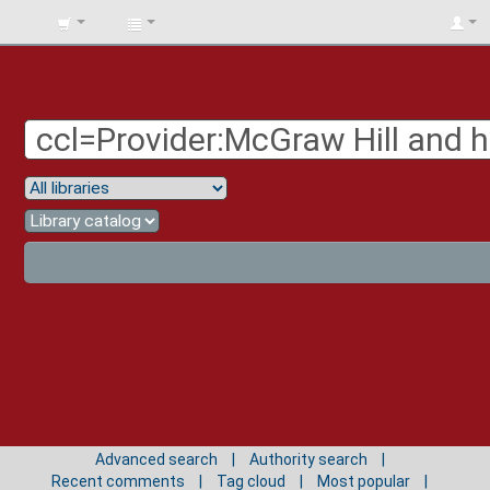
BIBLIOTECA
UNIV.
SURCOLOMBIANA
Advanced search
Authority search
Recent comments
Tag cloud
Most popular