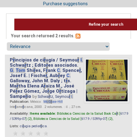
Purchase suggestions
Refine your search
Your search returned 2 results.
P
r
incipios de ci
r
ugía / Seymou
r
I.
Schwa
r
tz ; Edito
r
es asociados.
G.
Tom
Shi
r
es, F
r
ank
C.
Spence
r
,
Josef E. | Fische
r
, Aub
r
ey
C.
Galloway, John M. Daly ; t
r
s.
Ma
r
tha Elena A
r
aiza M., José
Pé
r
ez Gómez, Jo
r
ge O
r
tizaga |
Sampe
r
io
by
Schwa
r
tz, Seymou
r
I.
Publication:
México :
M
cG
r
aw
-
Hill
Inte
r
ame
r
icana, 2000 . 2 volumenes. : il. ; 27 cm.
Availability:
Items available:
Biblioteca Ciencias de la Salud Book Ca
r
t [
617.9
/ S399p-07
] (2),
Biblioteca Ciencias de la Salud [
617.9 / S399p-07
] (2),
Lists:
ci
r
ugia pediat
r
ica
.