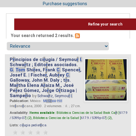
Purchase suggestions
Refine your search
Your search returned 2 results.
P
r
incipios de ci
r
ugía / Seymou
r
I.
Schwa
r
tz ; Edito
r
es asociados.
G.
Tom
Shi
r
es, F
r
ank
C.
Spence
r
,
Josef E. | Fische
r
, Aub
r
ey
C.
Galloway, John M. Daly ; t
r
s.
Ma
r
tha Elena A
r
aiza M., José
Pé
r
ez Gómez, Jo
r
ge O
r
tizaga |
Sampe
r
io
by
Schwa
r
tz, Seymou
r
I.
Publication:
México :
M
cG
r
aw
-
Hill
Inte
r
ame
r
icana, 2000 . 2 volumenes. : il. ; 27 cm.
Availability:
Items available:
Biblioteca Ciencias de la Salud Book Ca
r
t [
617.9
/ S399p-07
] (2),
Biblioteca Ciencias de la Salud [
617.9 / S399p-07
] (2),
Lists:
ci
r
ugia pediat
r
ica
.