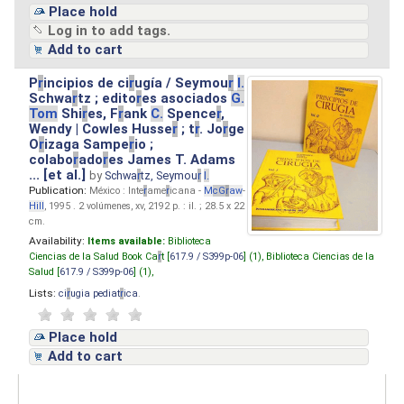
Place hold
Log in to add tags.
Add to cart
P
r
incipios de ci
r
ugía / Seymou
r
I.
Schwa
r
tz ; edito
r
es asociados
G.
Tom
Shi
r
es, F
r
ank
C.
Spence
r
,
Wendy | Cowles Husse
r
; t
r
. Jo
r
ge
O
r
izaga Sampe
r
io ;
colabo
r
ado
r
es James T. Adams
... [et al.]
by
Schwa
r
tz, Seymou
r
I.
Publication:
México : Inte
r
ame
r
icana -
M
cG
r
aw
-
Hill
, 1995 . 2 volúmenes, xv, 2192 p. : il. ; 28.5 x 22
cm.
Availability:
Items available:
Biblioteca
Ciencias de la Salud Book Ca
r
t [
617.9 / S399p-06
] (1),
Biblioteca Ciencias de la
Salud [
617.9 / S399p-06
] (1),
Lists:
ci
r
ugia pediat
r
ica
.
Place hold
Add to cart