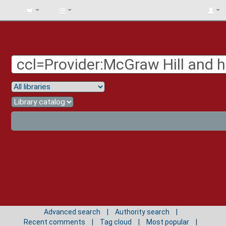
BIBLIOTECA
UNIV.
SURCOLOMBIANA
Advanced search
Authority search
Recent comments
Tag cloud
Most popular