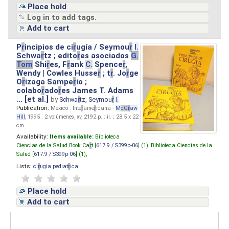
Place hold
Log in to add tags.
Add to cart
P
r
incipios de ci
r
ugía / Seymou
r
I.
Schwa
r
tz ; edito
r
es asociados
G.
Tom
Shi
r
es, F
r
ank
C.
Spence
r
,
Wendy | Cowles Husse
r
; t
r
. Jo
r
ge
O
r
izaga Sampe
r
io ;
colabo
r
ado
r
es James T. Adams
... [et al.]
by
Schwa
r
tz, Seymou
r
I.
Publication:
México : Inte
r
ame
r
icana -
M
cG
r
aw
-
Hill
, 1995 . 2 volúmenes, xv, 2192 p. : il. ; 28.5 x 22
cm.
Availability:
Items available:
Biblioteca
Ciencias de la Salud Book Ca
r
t [
617.9 / S399p-06
] (1),
Biblioteca Ciencias de la
Salud [
617.9 / S399p-06
] (1),
Lists:
ci
r
ugia pediat
r
ica
.
Place hold
Add to cart