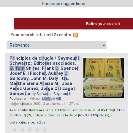
Purchase suggestions
Refine your search
Your search returned 2 results.
P
r
incipios de ci
r
ugía / Seymou
r
I.
Schwa
r
tz ; Edito
r
es asociados.
G.
Tom
Shi
r
es, F
r
ank
C.
Spence
r
,
Josef E. | Fische
r
, Aub
r
ey
C.
Galloway, John M. Daly ; t
r
s.
Ma
r
tha Elena A
r
aiza M., José
Pé
r
ez Gómez, Jo
r
ge O
r
tizaga |
Sampe
r
io
by
Schwa
r
tz, Seymou
r
I.
Publication:
México :
M
cG
r
aw
-
Hill
Inte
r
ame
r
icana, 2000 . 2 volumenes. : il. ; 27 cm.
Availability:
Items available:
Biblioteca Ciencias de la Salud Book Ca
r
t [
617.9
/ S399p-07
] (2),
Biblioteca Ciencias de la Salud [
617.9 / S399p-07
] (2),
Lists:
ci
r
ugia pediat
r
ica
.