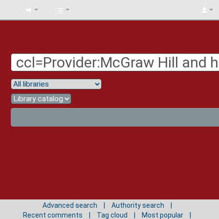
BIBLIOTECA
UNIV.
SURCOLOMBIANA
Advanced search
Authority search
Recent comments
Tag cloud
Most popular