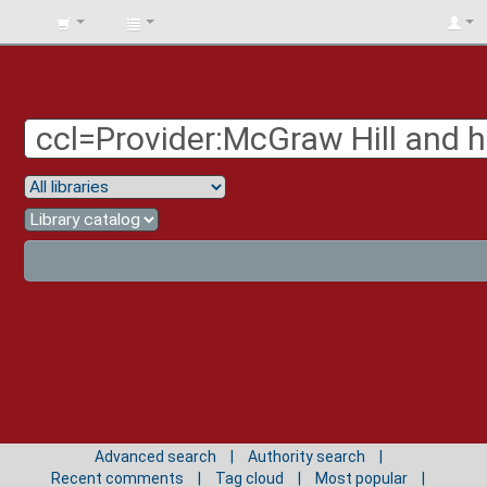
BIBLIOTECA
UNIV.
SURCOLOMBIANA
Advanced search
Authority search
Recent comments
Tag cloud
Most popular