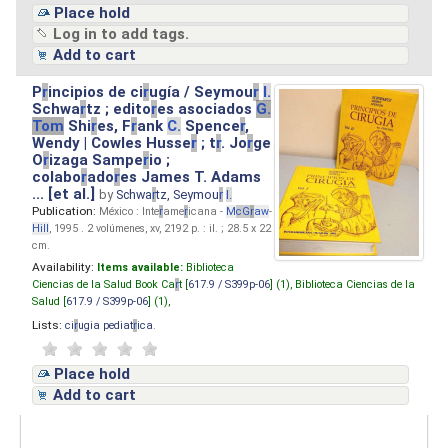
Place hold
Log in to add tags.
Add to cart
P
r
incipios de ci
r
ugía / Seymou
r
I.
Schwa
r
tz ; edito
r
es asociados
G.
Tom
Shi
r
es, F
r
ank
C.
Spence
r
,
Wendy | Cowles Husse
r
; t
r
. Jo
r
ge
O
r
izaga Sampe
r
io ;
colabo
r
ado
r
es James T. Adams
... [et al.]
by
Schwa
r
tz, Seymou
r
I.
Publication:
México : Inte
r
ame
r
icana -
M
cG
r
aw
-
Hill
, 1995 . 2 volúmenes, xv, 2192 p. : il. ; 28.5 x 22
cm.
Availability:
Items available:
Biblioteca
Ciencias de la Salud Book Ca
r
t [
617.9 / S399p-06
] (1),
Biblioteca Ciencias de la
Salud [
617.9 / S399p-06
] (1),
Lists:
ci
r
ugia pediat
r
ica
.
Place hold
Add to cart