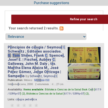
Purchase suggestions
Refine your search
Your search returned 2 results.
P
r
incipios de ci
r
ugía / Seymou
r
I.
Schwa
r
tz ; Edito
r
es asociados.
G.
Tom
Shi
r
es, F
r
ank
C.
Spence
r
,
Josef E. | Fische
r
, Aub
r
ey
C.
Galloway, John M. Daly ; t
r
s.
Ma
r
tha Elena A
r
aiza M., José
Pé
r
ez Gómez, Jo
r
ge O
r
tizaga |
Sampe
r
io
by
Schwa
r
tz, Seymou
r
I.
Publication:
México :
M
cG
r
aw
-
Hill
Inte
r
ame
r
icana, 2000 . 2 volumenes. : il. ; 27 cm.
Availability:
Items available:
Biblioteca Ciencias de la Salud Book Ca
r
t [
617.9
/ S399p-07
] (2),
Biblioteca Ciencias de la Salud [
617.9 / S399p-07
] (2),
Lists:
ci
r
ugia pediat
r
ica
.