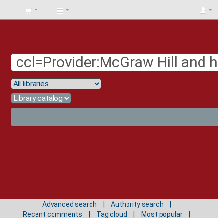
BIBLIOTECA
UNIV.
SURCOLOMBIANA
Advanced search
Authority search
Recent comments
Tag cloud
Most popular