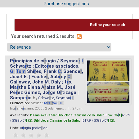
Purchase suggestions
Refine your search
Your search returned 2 results.
P
r
incipios de ci
r
ugía / Seymou
r
I.
Schwa
r
tz ; Edito
r
es asociados.
G.
Tom
Shi
r
es, F
r
ank
C.
Spence
r
,
Josef E. | Fische
r
, Aub
r
ey
C.
Galloway, John M. Daly ; t
r
s.
Ma
r
tha Elena A
r
aiza M., José
Pé
r
ez Gómez, Jo
r
ge O
r
tizaga |
Sampe
r
io
by
Schwa
r
tz, Seymou
r
I.
Publication:
México :
M
cG
r
aw
-
Hill
Inte
r
ame
r
icana, 2000 . 2 volumenes. : il. ; 27 cm.
Availability:
Items available:
Biblioteca Ciencias de la Salud Book Ca
r
t [
617.9
/ S399p-07
] (2),
Biblioteca Ciencias de la Salud [
617.9 / S399p-07
] (2),
Lists:
ci
r
ugia pediat
r
ica
.