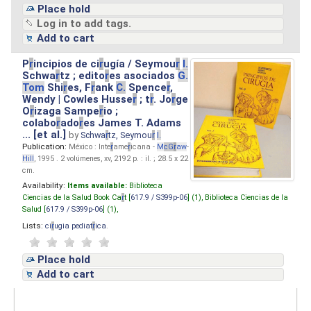
Place hold
Log in to add tags.
Add to cart
P
r
incipios de ci
r
ugía / Seymou
r
I.
Schwa
r
tz ; edito
r
es asociados
G.
Tom
Shi
r
es, F
r
ank
C.
Spence
r
,
Wendy | Cowles Husse
r
; t
r
. Jo
r
ge
O
r
izaga Sampe
r
io ;
colabo
r
ado
r
es James T. Adams
... [et al.]
by
Schwa
r
tz, Seymou
r
I.
Publication:
México : Inte
r
ame
r
icana -
M
cG
r
aw
-
Hill
, 1995 . 2 volúmenes, xv, 2192 p. : il. ; 28.5 x 22
cm.
Availability:
Items available:
Biblioteca
Ciencias de la Salud Book Ca
r
t [
617.9 / S399p-06
] (1),
Biblioteca Ciencias de la
Salud [
617.9 / S399p-06
] (1),
Lists:
ci
r
ugia pediat
r
ica
.
Place hold
Add to cart