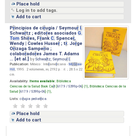
Place hold
Log in to add tags.
Add to cart
P
r
incipios de ci
r
ugía / Seymou
r
I.
Schwa
r
tz ; edito
r
es asociados
G.
Tom
Shi
r
es, F
r
ank
C.
Spence
r
,
Wendy | Cowles Husse
r
; t
r
. Jo
r
ge
O
r
izaga Sampe
r
io ;
colabo
r
ado
r
es James T. Adams
... [et al.]
by
Schwa
r
tz, Seymou
r
I.
Publication:
México : Inte
r
ame
r
icana -
M
cG
r
aw
-
Hill
, 1995 . 2 volúmenes, xv, 2192 p. : il. ; 28.5 x 22
cm.
Availability:
Items available:
Biblioteca
Ciencias de la Salud Book Ca
r
t [
617.9 / S399p-06
] (1),
Biblioteca Ciencias de la
Salud [
617.9 / S399p-06
] (1),
Lists:
ci
r
ugia pediat
r
ica
.
Place hold
Add to cart