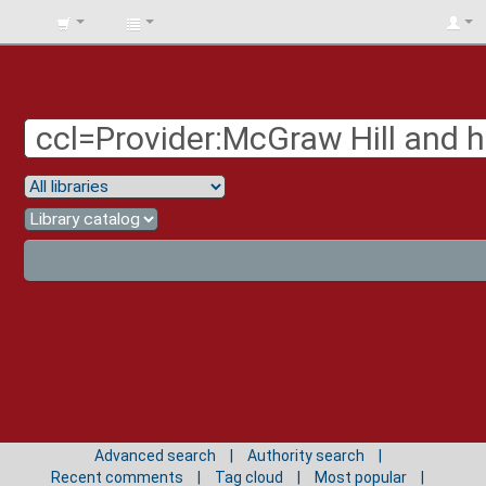
BIBLIOTECA
UNIV.
SURCOLOMBIANA
Advanced search
Authority search
Recent comments
Tag cloud
Most popular