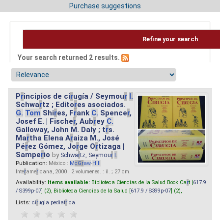
Purchase suggestions
Refine your search
Your search returned 2 results.
P
r
incipios de ci
r
ugía / Seymou
r
I.
Schwa
r
tz ; Edito
r
es asociados.
G.
Tom
Shi
r
es, F
r
ank
C.
Spence
r
,
Josef E. | Fische
r
, Aub
r
ey
C.
Galloway, John M. Daly ; t
r
s.
Ma
r
tha Elena A
r
aiza M., José
Pé
r
ez Gómez, Jo
r
ge O
r
tizaga |
Sampe
r
io
by
Schwa
r
tz, Seymou
r
I.
Publication:
México :
M
cG
r
aw
-
Hill
Inte
r
ame
r
icana, 2000 . 2 volumenes. : il. ; 27 cm.
Availability:
Items available:
Biblioteca Ciencias de la Salud Book Ca
r
t [
617.9
/ S399p-07
] (2),
Biblioteca Ciencias de la Salud [
617.9 / S399p-07
] (2),
Lists:
ci
r
ugia pediat
r
ica
.