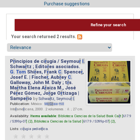
Purchase suggestions
Refine your search
Your search returned 2 results.
P
r
incipios de ci
r
ugía / Seymou
r
I.
Schwa
r
tz ; Edito
r
es asociados.
G.
Tom
Shi
r
es, F
r
ank
C.
Spence
r
,
Josef E. | Fische
r
, Aub
r
ey
C.
Galloway, John M. Daly ; t
r
s.
Ma
r
tha Elena A
r
aiza M., José
Pé
r
ez Gómez, Jo
r
ge O
r
tizaga |
Sampe
r
io
by
Schwa
r
tz, Seymou
r
I.
Publication:
México :
M
cG
r
aw
-
Hill
Inte
r
ame
r
icana, 2000 . 2 volumenes. : il. ; 27 cm.
Availability:
Items available:
Biblioteca Ciencias de la Salud Book Ca
r
t [
617.9
/ S399p-07
] (2),
Biblioteca Ciencias de la Salud [
617.9 / S399p-07
] (2),
Lists:
ci
r
ugia pediat
r
ica
.