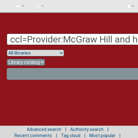
BIBLIOTECA
UNIV.
SURCOLOMBIANA
Advanced search
Authority search
Recent comments
Tag cloud
Most popular