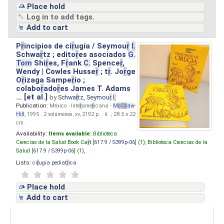
Place hold
Log in to add tags.
Add to cart
P
r
incipios de ci
r
ugía / Seymou
r
I.
Schwa
r
tz ; edito
r
es asociados
G.
Tom
Shi
r
es, F
r
ank
C.
Spence
r
,
Wendy | Cowles Husse
r
; t
r
. Jo
r
ge
O
r
izaga Sampe
r
io ;
colabo
r
ado
r
es James T. Adams
... [et al.]
by
Schwa
r
tz, Seymou
r
I.
Publication:
México : Inte
r
ame
r
icana -
M
cG
r
aw
-
Hill
, 1995 . 2 volúmenes, xv, 2192 p. : il. ; 28.5 x 22
cm.
Availability:
Items available:
Biblioteca
Ciencias de la Salud Book Ca
r
t [
617.9 / S399p-06
] (1),
Biblioteca Ciencias de la
Salud [
617.9 / S399p-06
] (1),
Lists:
ci
r
ugia pediat
r
ica
.
Place hold
Add to cart