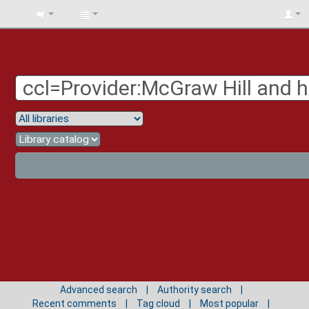
BIBLIOTECA
UNIV.
SURCOLOMBIANA
Advanced search
Authority search
Recent comments
Tag cloud
Most popular