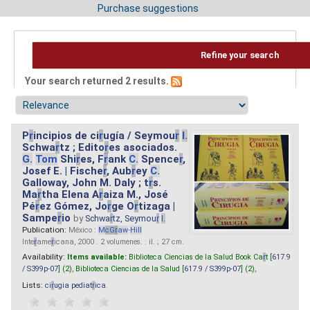
Purchase suggestions
Refine your search
Your search returned 2 results.
P
r
incipios de ci
r
ugía / Seymou
r
I.
Schwa
r
tz ; Edito
r
es asociados.
G.
Tom
Shi
r
es, F
r
ank
C.
Spence
r
,
Josef E. | Fische
r
, Aub
r
ey
C.
Galloway, John M. Daly ; t
r
s.
Ma
r
tha Elena A
r
aiza M., José
Pé
r
ez Gómez, Jo
r
ge O
r
tizaga |
Sampe
r
io
by
Schwa
r
tz, Seymou
r
I.
Publication:
México :
M
cG
r
aw
-
Hill
Inte
r
ame
r
icana, 2000 . 2 volumenes. : il. ; 27 cm.
Availability:
Items available:
Biblioteca Ciencias de la Salud Book Ca
r
t [
617.9
/ S399p-07
] (2),
Biblioteca Ciencias de la Salud [
617.9 / S399p-07
] (2),
Lists:
ci
r
ugia pediat
r
ica
.