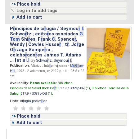
Place hold
Log in to add tags.
Add to cart
P
r
incipios de ci
r
ugía / Seymou
r
I.
Schwa
r
tz ; edito
r
es asociados
G.
Tom
Shi
r
es, F
r
ank
C.
Spence
r
,
Wendy | Cowles Husse
r
; t
r
. Jo
r
ge
O
r
izaga Sampe
r
io ;
colabo
r
ado
r
es James T. Adams
... [et al.]
by
Schwa
r
tz, Seymou
r
I.
Publication:
México : Inte
r
ame
r
icana -
M
cG
r
aw
-
Hill
, 1995 . 2 volúmenes, xv, 2192 p. : il. ; 28.5 x 22
cm.
Availability:
Items available:
Biblioteca
Ciencias de la Salud Book Ca
r
t [
617.9 / S399p-06
] (1),
Biblioteca Ciencias de la
Salud [
617.9 / S399p-06
] (1),
Lists:
ci
r
ugia pediat
r
ica
.
Place hold
Add to cart