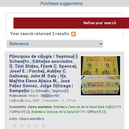
Purchase suggestions
Refine your search
Your search returned 2 results.
P
r
incipios de ci
r
ugía / Seymou
r
I.
Schwa
r
tz ; Edito
r
es asociados.
G.
Tom
Shi
r
es, F
r
ank
C.
Spence
r
,
Josef E. | Fische
r
, Aub
r
ey
C.
Galloway, John M. Daly ; t
r
s.
Ma
r
tha Elena A
r
aiza M., José
Pé
r
ez Gómez, Jo
r
ge O
r
tizaga |
Sampe
r
io
by
Schwa
r
tz, Seymou
r
I.
Publication:
México :
M
cG
r
aw
-
Hill
Inte
r
ame
r
icana, 2000 . 2 volumenes. : il. ; 27 cm.
Availability:
Items available:
Biblioteca Ciencias de la Salud Book Ca
r
t [
617.9
/ S399p-07
] (2),
Biblioteca Ciencias de la Salud [
617.9 / S399p-07
] (2),
Lists:
ci
r
ugia pediat
r
ica
.