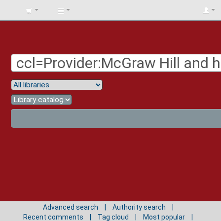
BIBLIOTECA
UNIV.
SURCOLOMBIANA
Advanced search
Authority search
Recent comments
Tag cloud
Most popular