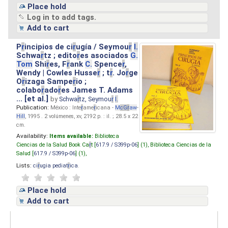
Place hold
Log in to add tags.
Add to cart
P
r
incipios de ci
r
ugía / Seymou
r
I.
Schwa
r
tz ; edito
r
es asociados
G.
Tom
Shi
r
es, F
r
ank
C.
Spence
r
,
Wendy | Cowles Husse
r
; t
r
. Jo
r
ge
O
r
izaga Sampe
r
io ;
colabo
r
ado
r
es James T. Adams
... [et al.]
by
Schwa
r
tz, Seymou
r
I.
Publication:
México : Inte
r
ame
r
icana -
M
cG
r
aw
-
Hill
, 1995 . 2 volúmenes, xv, 2192 p. : il. ; 28.5 x 22
cm.
Availability:
Items available:
Biblioteca
Ciencias de la Salud Book Ca
r
t [
617.9 / S399p-06
] (1),
Biblioteca Ciencias de la
Salud [
617.9 / S399p-06
] (1),
Lists:
ci
r
ugia pediat
r
ica
.
Place hold
Add to cart