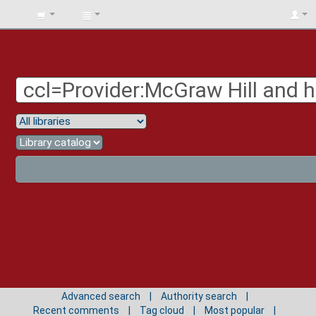
BIBLIOTECA
UNIV.
SURCOLOMBIANA
Advanced search
Authority search
Recent comments
Tag cloud
Most popular