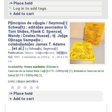
Place hold
Log in to add tags.
Add to cart
P
r
incipios de ci
r
ugía / Seymou
r
I.
Schwa
r
tz ; edito
r
es asociados
G.
Tom
Shi
r
es, F
r
ank
C.
Spence
r
,
Wendy | Cowles Husse
r
; t
r
. Jo
r
ge
O
r
izaga Sampe
r
io ;
colabo
r
ado
r
es James T. Adams
... [et al.]
by
Schwa
r
tz, Seymou
r
I.
Publication:
México : Inte
r
ame
r
icana -
M
cG
r
aw
-
Hill
, 1995 . 2 volúmenes, xv, 2192 p. : il. ; 28.5 x 22
cm.
Availability:
Items available:
Biblioteca
Ciencias de la Salud Book Ca
r
t [
617.9 / S399p-06
] (1),
Biblioteca Ciencias de la
Salud [
617.9 / S399p-06
] (1),
Lists:
ci
r
ugia pediat
r
ica
.
Place hold
Add to cart