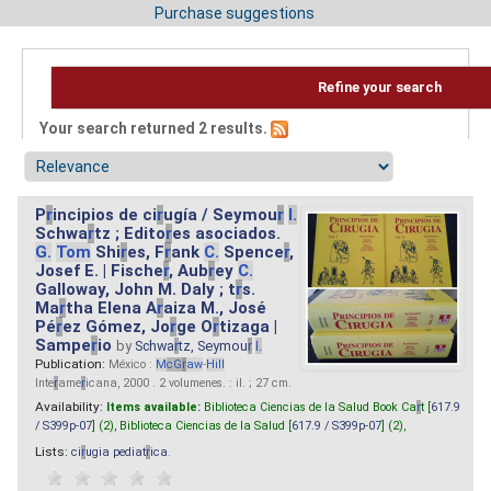
Purchase suggestions
Refine your search
Your search returned 2 results.
P
r
incipios de ci
r
ugía / Seymou
r
I.
Schwa
r
tz ; Edito
r
es asociados.
G.
Tom
Shi
r
es, F
r
ank
C.
Spence
r
,
Josef E. | Fische
r
, Aub
r
ey
C.
Galloway, John M. Daly ; t
r
s.
Ma
r
tha Elena A
r
aiza M., José
Pé
r
ez Gómez, Jo
r
ge O
r
tizaga |
Sampe
r
io
by
Schwa
r
tz, Seymou
r
I.
Publication:
México :
M
cG
r
aw
-
Hill
Inte
r
ame
r
icana, 2000 . 2 volumenes. : il. ; 27 cm.
Availability:
Items available:
Biblioteca Ciencias de la Salud Book Ca
r
t [
617.9
/ S399p-07
] (2),
Biblioteca Ciencias de la Salud [
617.9 / S399p-07
] (2),
Lists:
ci
r
ugia pediat
r
ica
.