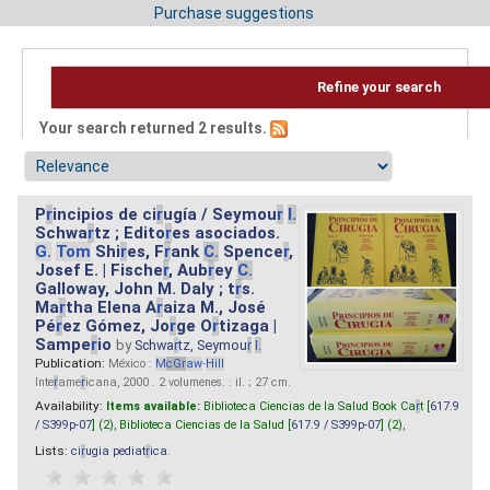
Purchase suggestions
Refine your search
Your search returned 2 results.
P
r
incipios de ci
r
ugía / Seymou
r
I.
Schwa
r
tz ; Edito
r
es asociados.
G.
Tom
Shi
r
es, F
r
ank
C.
Spence
r
,
Josef E. | Fische
r
, Aub
r
ey
C.
Galloway, John M. Daly ; t
r
s.
Ma
r
tha Elena A
r
aiza M., José
Pé
r
ez Gómez, Jo
r
ge O
r
tizaga |
Sampe
r
io
by
Schwa
r
tz, Seymou
r
I.
Publication:
México :
M
cG
r
aw
-
Hill
Inte
r
ame
r
icana, 2000 . 2 volumenes. : il. ; 27 cm.
Availability:
Items available:
Biblioteca Ciencias de la Salud Book Ca
r
t [
617.9
/ S399p-07
] (2),
Biblioteca Ciencias de la Salud [
617.9 / S399p-07
] (2),
Lists:
ci
r
ugia pediat
r
ica
.