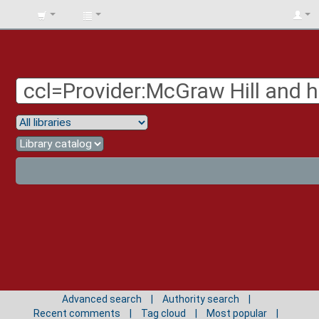
BIBLIOTECA
UNIV.
SURCOLOMBIANA
Advanced search
Authority search
Recent comments
Tag cloud
Most popular