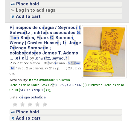
Place hold
Log in to add tags.
Add to cart
P
r
incipios de ci
r
ugía / Seymou
r
I.
Schwa
r
tz ; edito
r
es asociados
G.
Tom
Shi
r
es, F
r
ank
C.
Spence
r
,
Wendy | Cowles Husse
r
; t
r
. Jo
r
ge
O
r
izaga Sampe
r
io ;
colabo
r
ado
r
es James T. Adams
... [et al.]
by
Schwa
r
tz, Seymou
r
I.
Publication:
México : Inte
r
ame
r
icana -
M
cG
r
aw
-
Hill
, 1995 . 2 volúmenes, xv, 2192 p. : il. ; 28.5 x 22
cm.
Availability:
Items available:
Biblioteca
Ciencias de la Salud Book Ca
r
t [
617.9 / S399p-06
] (1),
Biblioteca Ciencias de la
Salud [
617.9 / S399p-06
] (1),
Lists:
ci
r
ugia pediat
r
ica
.
Place hold
Add to cart