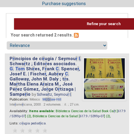
Purchase suggestions
Refine your search
Your search returned 2 results.
P
r
incipios de ci
r
ugía / Seymou
r
I.
Schwa
r
tz ; Edito
r
es asociados.
G.
Tom
Shi
r
es, F
r
ank
C.
Spence
r
,
Josef E. | Fische
r
, Aub
r
ey
C.
Galloway, John M. Daly ; t
r
s.
Ma
r
tha Elena A
r
aiza M., José
Pé
r
ez Gómez, Jo
r
ge O
r
tizaga |
Sampe
r
io
by
Schwa
r
tz, Seymou
r
I.
Publication:
México :
M
cG
r
aw
-
Hill
Inte
r
ame
r
icana, 2000 . 2 volumenes. : il. ; 27 cm.
Availability:
Items available:
Biblioteca Ciencias de la Salud Book Ca
r
t [
617.9
/ S399p-07
] (2),
Biblioteca Ciencias de la Salud [
617.9 / S399p-07
] (2),
Lists:
ci
r
ugia pediat
r
ica
.