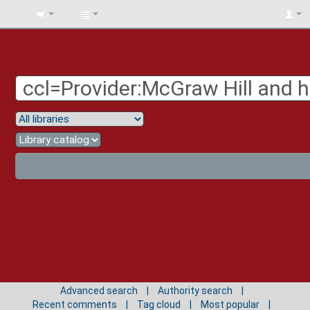
BIBLIOTECA
UNIV.
SURCOLOMBIANA
Advanced search
Authority search
Recent comments
Tag cloud
Most popular