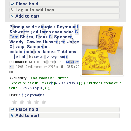
Place hold
Log in to add tags.
Add to cart
P
r
incipios de ci
r
ugía / Seymou
r
I.
Schwa
r
tz ; edito
r
es asociados
G.
Tom
Shi
r
es, F
r
ank
C.
Spence
r
,
Wendy | Cowles Husse
r
; t
r
. Jo
r
ge
O
r
izaga Sampe
r
io ;
colabo
r
ado
r
es James T. Adams
... [et al.]
by
Schwa
r
tz, Seymou
r
I.
Publication:
México : Inte
r
ame
r
icana -
M
cG
r
aw
-
Hill
, 1995 . 2 volúmenes, xv, 2192 p. : il. ; 28.5 x 22
cm.
Availability:
Items available:
Biblioteca
Ciencias de la Salud Book Ca
r
t [
617.9 / S399p-06
] (1),
Biblioteca Ciencias de la
Salud [
617.9 / S399p-06
] (1),
Lists:
ci
r
ugia pediat
r
ica
.
Place hold
Add to cart