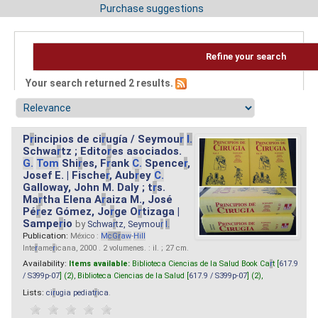
Purchase suggestions
Refine your search
Your search returned 2 results.
P
r
incipios de ci
r
ugía / Seymou
r
I.
Schwa
r
tz ; Edito
r
es asociados.
G.
Tom
Shi
r
es, F
r
ank
C.
Spence
r
,
Josef E. | Fische
r
, Aub
r
ey
C.
Galloway, John M. Daly ; t
r
s.
Ma
r
tha Elena A
r
aiza M., José
Pé
r
ez Gómez, Jo
r
ge O
r
tizaga |
Sampe
r
io
by
Schwa
r
tz, Seymou
r
I.
Publication:
México :
M
cG
r
aw
-
Hill
Inte
r
ame
r
icana, 2000 . 2 volumenes. : il. ; 27 cm.
Availability:
Items available:
Biblioteca Ciencias de la Salud Book Ca
r
t [
617.9
/ S399p-07
] (2),
Biblioteca Ciencias de la Salud [
617.9 / S399p-07
] (2),
Lists:
ci
r
ugia pediat
r
ica
.