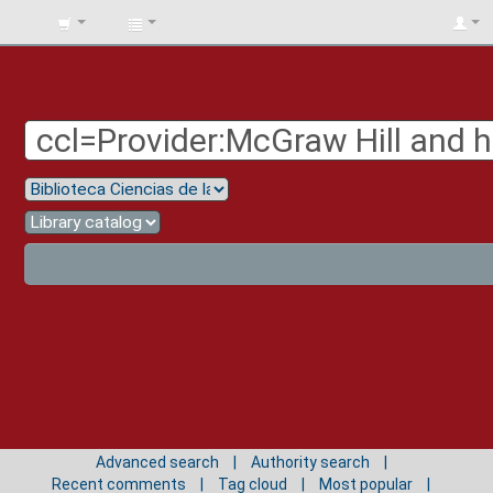
BIBLIOTECA
UNIV.
SURCOLOMBIANA
Advanced search
Authority search
Recent comments
Tag cloud
Most popular