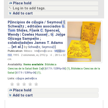
Place hold
Log in to add tags.
Add to cart
P
r
incipios de ci
r
ugía / Seymou
r
I.
Schwa
r
tz ; edito
r
es asociados
G.
Tom
Shi
r
es, F
r
ank
C.
Spence
r
,
Wendy | Cowles Husse
r
; t
r
. Jo
r
ge
O
r
izaga Sampe
r
io ;
colabo
r
ado
r
es James T. Adams
... [et al.]
by
Schwa
r
tz, Seymou
r
I.
Publication:
México : Inte
r
ame
r
icana -
M
cG
r
aw
-
Hill
, 1995 . 2 volúmenes, xv, 2192 p. : il. ; 28.5 x 22
cm.
Availability:
Items available:
Biblioteca
Ciencias de la Salud Book Ca
r
t [
617.9 / S399p-06
] (1),
Biblioteca Ciencias de la
Salud [
617.9 / S399p-06
] (1),
Lists:
ci
r
ugia pediat
r
ica
.
Place hold
Add to cart