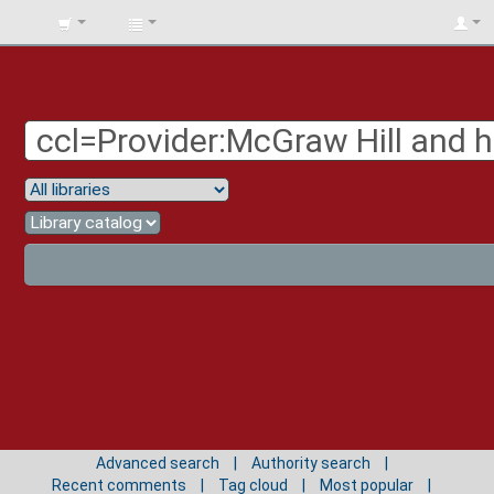
BIBLIOTECA
UNIV.
SURCOLOMBIANA
Advanced search
Authority search
Recent comments
Tag cloud
Most popular