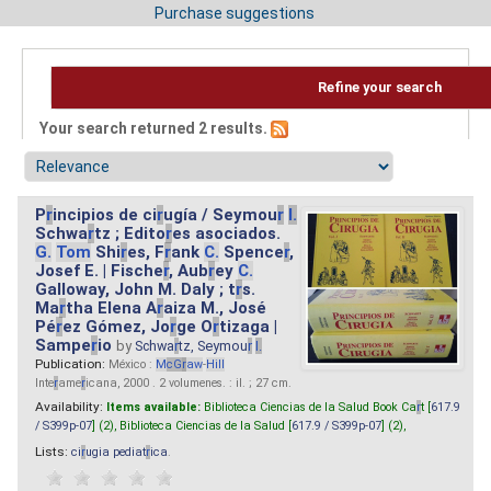
Purchase suggestions
Refine your search
Your search returned 2 results.
P
r
incipios de ci
r
ugía / Seymou
r
I.
Schwa
r
tz ; Edito
r
es asociados.
G.
Tom
Shi
r
es, F
r
ank
C.
Spence
r
,
Josef E. | Fische
r
, Aub
r
ey
C.
Galloway, John M. Daly ; t
r
s.
Ma
r
tha Elena A
r
aiza M., José
Pé
r
ez Gómez, Jo
r
ge O
r
tizaga |
Sampe
r
io
by
Schwa
r
tz, Seymou
r
I.
Publication:
México :
M
cG
r
aw
-
Hill
Inte
r
ame
r
icana, 2000 . 2 volumenes. : il. ; 27 cm.
Availability:
Items available:
Biblioteca Ciencias de la Salud Book Ca
r
t [
617.9
/ S399p-07
] (2),
Biblioteca Ciencias de la Salud [
617.9 / S399p-07
] (2),
Lists:
ci
r
ugia pediat
r
ica
.