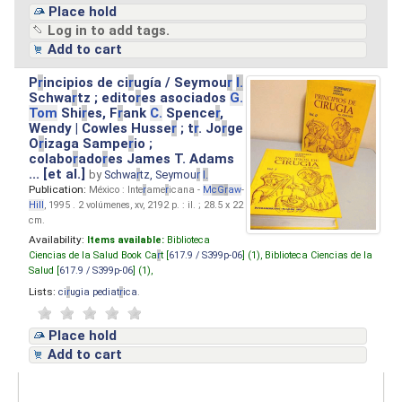
Place hold
Log in to add tags.
Add to cart
P
r
incipios de ci
r
ugía / Seymou
r
I.
Schwa
r
tz ; edito
r
es asociados
G.
Tom
Shi
r
es, F
r
ank
C.
Spence
r
,
Wendy | Cowles Husse
r
; t
r
. Jo
r
ge
O
r
izaga Sampe
r
io ;
colabo
r
ado
r
es James T. Adams
... [et al.]
by
Schwa
r
tz, Seymou
r
I.
Publication:
México : Inte
r
ame
r
icana -
M
cG
r
aw
-
Hill
, 1995 . 2 volúmenes, xv, 2192 p. : il. ; 28.5 x 22
cm.
Availability:
Items available:
Biblioteca
Ciencias de la Salud Book Ca
r
t [
617.9 / S399p-06
] (1),
Biblioteca Ciencias de la
Salud [
617.9 / S399p-06
] (1),
Lists:
ci
r
ugia pediat
r
ica
.
Place hold
Add to cart