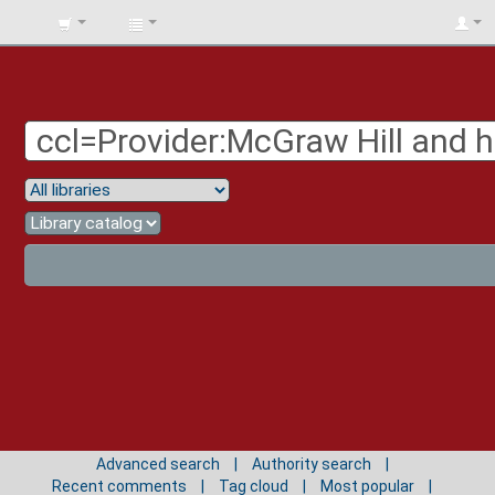
BIBLIOTECA
UNIV.
SURCOLOMBIANA
Advanced search
Authority search
Recent comments
Tag cloud
Most popular