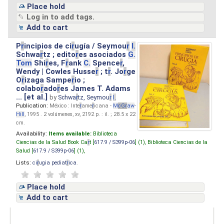
Place hold
Log in to add tags.
Add to cart
P
r
incipios de ci
r
ugía / Seymou
r
I.
Schwa
r
tz ; edito
r
es asociados
G.
Tom
Shi
r
es, F
r
ank
C.
Spence
r
,
Wendy | Cowles Husse
r
; t
r
. Jo
r
ge
O
r
izaga Sampe
r
io ;
colabo
r
ado
r
es James T. Adams
... [et al.]
by
Schwa
r
tz, Seymou
r
I.
Publication:
México : Inte
r
ame
r
icana -
M
cG
r
aw
-
Hill
, 1995 . 2 volúmenes, xv, 2192 p. : il. ; 28.5 x 22
cm.
Availability:
Items available:
Biblioteca
Ciencias de la Salud Book Ca
r
t [
617.9 / S399p-06
] (1),
Biblioteca Ciencias de la
Salud [
617.9 / S399p-06
] (1),
Lists:
ci
r
ugia pediat
r
ica
.
Place hold
Add to cart