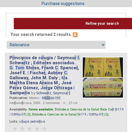
Purchase suggestions
Refine your search
Your search returned 2 results.
P
r
incipios de ci
r
ugía / Seymou
r
I.
Schwa
r
tz ; Edito
r
es asociados.
G.
Tom
Shi
r
es, F
r
ank
C.
Spence
r
,
Josef E. | Fische
r
, Aub
r
ey
C.
Galloway, John M. Daly ; t
r
s.
Ma
r
tha Elena A
r
aiza M., José
Pé
r
ez Gómez, Jo
r
ge O
r
tizaga |
Sampe
r
io
by
Schwa
r
tz, Seymou
r
I.
Publication:
México :
M
cG
r
aw
-
Hill
Inte
r
ame
r
icana, 2000 . 2 volumenes. : il. ; 27 cm.
Availability:
Items available:
Biblioteca Ciencias de la Salud Book Ca
r
t [
617.9
/ S399p-07
] (2),
Biblioteca Ciencias de la Salud [
617.9 / S399p-07
] (2),
Lists:
ci
r
ugia pediat
r
ica
.