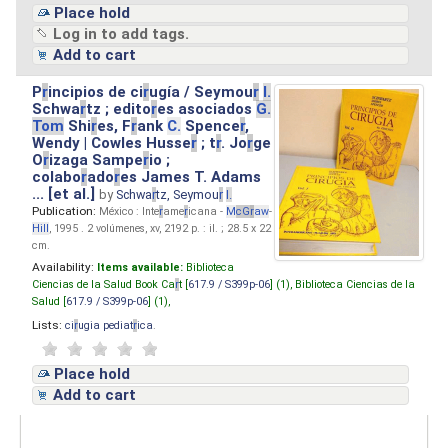
Place hold
Log in to add tags.
Add to cart
P
r
incipios de ci
r
ugía / Seymou
r
I.
Schwa
r
tz ; edito
r
es asociados
G.
Tom
Shi
r
es, F
r
ank
C.
Spence
r
,
Wendy | Cowles Husse
r
; t
r
. Jo
r
ge
O
r
izaga Sampe
r
io ;
colabo
r
ado
r
es James T. Adams
... [et al.]
by
Schwa
r
tz, Seymou
r
I.
Publication:
México : Inte
r
ame
r
icana -
M
cG
r
aw
-
Hill
, 1995 . 2 volúmenes, xv, 2192 p. : il. ; 28.5 x 22
cm.
Availability:
Items available:
Biblioteca
Ciencias de la Salud Book Ca
r
t [
617.9 / S399p-06
] (1),
Biblioteca Ciencias de la
Salud [
617.9 / S399p-06
] (1),
Lists:
ci
r
ugia pediat
r
ica
.
Place hold
Add to cart