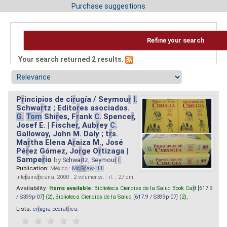
Purchase suggestions
Refine your search
Your search returned 2 results.
P
r
incipios de ci
r
ugía / Seymou
r
I.
Schwa
r
tz ; Edito
r
es asociados.
G.
Tom
Shi
r
es, F
r
ank
C.
Spence
r
,
Josef E. | Fische
r
, Aub
r
ey
C.
Galloway, John M. Daly ; t
r
s.
Ma
r
tha Elena A
r
aiza M., José
Pé
r
ez Gómez, Jo
r
ge O
r
tizaga |
Sampe
r
io
by
Schwa
r
tz, Seymou
r
I.
Publication:
México :
M
cG
r
aw
-
Hill
Inte
r
ame
r
icana, 2000 . 2 volumenes. : il. ; 27 cm.
Availability:
Items available:
Biblioteca Ciencias de la Salud Book Ca
r
t [
617.9
/ S399p-07
] (2),
Biblioteca Ciencias de la Salud [
617.9 / S399p-07
] (2),
Lists:
ci
r
ugia pediat
r
ica
.