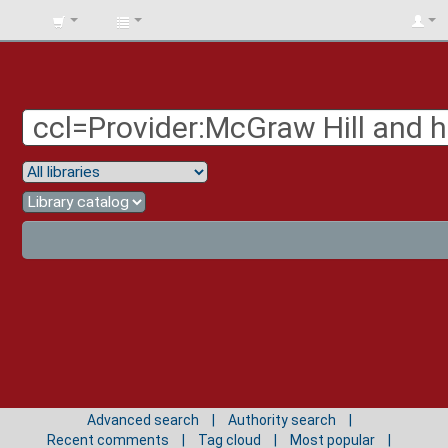
BIBLIOTECA
UNIV.
SURCOLOMBIANA
Advanced search
Authority search
Recent comments
Tag cloud
Most popular