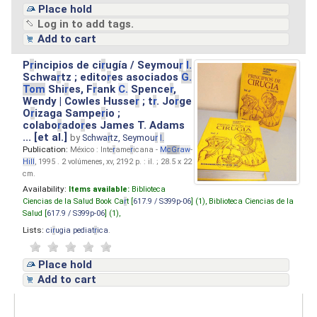
Place hold
Log in to add tags.
Add to cart
P
r
incipios de ci
r
ugía / Seymou
r
I.
Schwa
r
tz ; edito
r
es asociados
G.
Tom
Shi
r
es, F
r
ank
C.
Spence
r
,
Wendy | Cowles Husse
r
; t
r
. Jo
r
ge
O
r
izaga Sampe
r
io ;
colabo
r
ado
r
es James T. Adams
... [et al.]
by
Schwa
r
tz, Seymou
r
I.
Publication:
México : Inte
r
ame
r
icana -
M
cG
r
aw
-
Hill
, 1995 . 2 volúmenes, xv, 2192 p. : il. ; 28.5 x 22
cm.
Availability:
Items available:
Biblioteca
Ciencias de la Salud Book Ca
r
t [
617.9 / S399p-06
] (1),
Biblioteca Ciencias de la
Salud [
617.9 / S399p-06
] (1),
Lists:
ci
r
ugia pediat
r
ica
.
Place hold
Add to cart