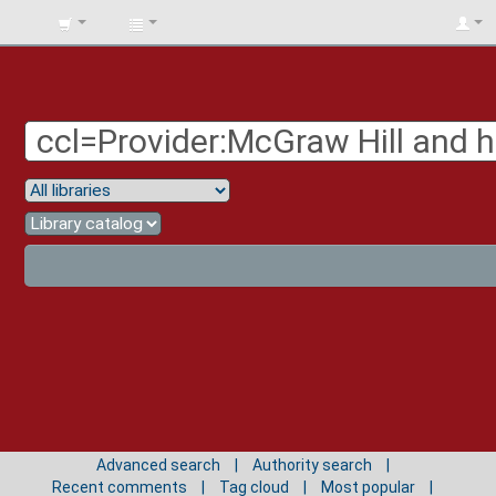
BIBLIOTECA
UNIV.
SURCOLOMBIANA
Advanced search
Authority search
Recent comments
Tag cloud
Most popular