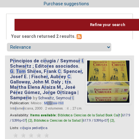
Purchase suggestions
Refine your search
Your search returned 2 results.
P
r
incipios de ci
r
ugía / Seymou
r
I.
Schwa
r
tz ; Edito
r
es asociados.
G.
Tom
Shi
r
es, F
r
ank
C.
Spence
r
,
Josef E. | Fische
r
, Aub
r
ey
C.
Galloway, John M. Daly ; t
r
s.
Ma
r
tha Elena A
r
aiza M., José
Pé
r
ez Gómez, Jo
r
ge O
r
tizaga |
Sampe
r
io
by
Schwa
r
tz, Seymou
r
I.
Publication:
México :
M
cG
r
aw
-
Hill
Inte
r
ame
r
icana, 2000 . 2 volumenes. : il. ; 27 cm.
Availability:
Items available:
Biblioteca Ciencias de la Salud Book Ca
r
t [
617.9
/ S399p-07
] (2),
Biblioteca Ciencias de la Salud [
617.9 / S399p-07
] (2),
Lists:
ci
r
ugia pediat
r
ica
.