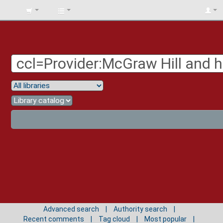
BIBLIOTECA
UNIV.
SURCOLOMBIANA
Advanced search
Authority search
Recent comments
Tag cloud
Most popular