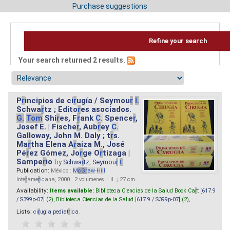
Purchase suggestions
Refine your search
Your search returned 2 results.
P
r
incipios de ci
r
ugía / Seymou
r
I.
Schwa
r
tz ; Edito
r
es asociados.
G.
Tom
Shi
r
es, F
r
ank
C.
Spence
r
,
Josef E. | Fische
r
, Aub
r
ey
C.
Galloway, John M. Daly ; t
r
s.
Ma
r
tha Elena A
r
aiza M., José
Pé
r
ez Gómez, Jo
r
ge O
r
tizaga |
Sampe
r
io
by
Schwa
r
tz, Seymou
r
I.
Publication:
México :
M
cG
r
aw
-
Hill
Inte
r
ame
r
icana, 2000 . 2 volumenes. : il. ; 27 cm.
Availability:
Items available:
Biblioteca Ciencias de la Salud Book Ca
r
t [
617.9
/ S399p-07
] (2),
Biblioteca Ciencias de la Salud [
617.9 / S399p-07
] (2),
Lists:
ci
r
ugia pediat
r
ica
.