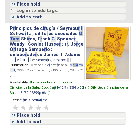
Place hold
Log in to add tags.
Add to cart
P
r
incipios de ci
r
ugía / Seymou
r
I.
Schwa
r
tz ; edito
r
es asociados
G.
Tom
Shi
r
es, F
r
ank
C.
Spence
r
,
Wendy | Cowles Husse
r
; t
r
. Jo
r
ge
O
r
izaga Sampe
r
io ;
colabo
r
ado
r
es James T. Adams
... [et al.]
by
Schwa
r
tz, Seymou
r
I.
Publication:
México : Inte
r
ame
r
icana -
M
cG
r
aw
-
Hill
, 1995 . 2 volúmenes, xv, 2192 p. : il. ; 28.5 x 22
cm.
Availability:
Items available:
Biblioteca
Ciencias de la Salud Book Ca
r
t [
617.9 / S399p-06
] (1),
Biblioteca Ciencias de la
Salud [
617.9 / S399p-06
] (1),
Lists:
ci
r
ugia pediat
r
ica
.
Place hold
Add to cart