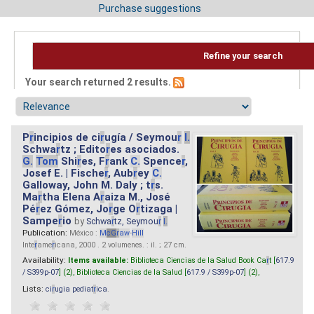
Purchase suggestions
Refine your search
Your search returned 2 results.
P
r
incipios de ci
r
ugía / Seymou
r
I.
Schwa
r
tz ; Edito
r
es asociados.
G.
Tom
Shi
r
es, F
r
ank
C.
Spence
r
,
Josef E. | Fische
r
, Aub
r
ey
C.
Galloway, John M. Daly ; t
r
s.
Ma
r
tha Elena A
r
aiza M., José
Pé
r
ez Gómez, Jo
r
ge O
r
tizaga |
Sampe
r
io
by
Schwa
r
tz, Seymou
r
I.
Publication:
México :
M
cG
r
aw
-
Hill
Inte
r
ame
r
icana, 2000 . 2 volumenes. : il. ; 27 cm.
Availability:
Items available:
Biblioteca Ciencias de la Salud Book Ca
r
t [
617.9
/ S399p-07
] (2),
Biblioteca Ciencias de la Salud [
617.9 / S399p-07
] (2),
Lists:
ci
r
ugia pediat
r
ica
.