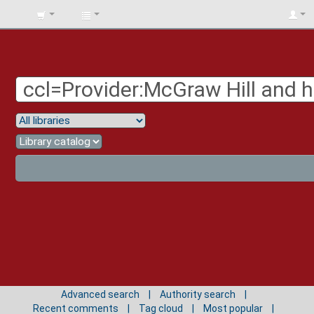
BIBLIOTECA
UNIV.
SURCOLOMBIANA
Advanced search
Authority search
Recent comments
Tag cloud
Most popular