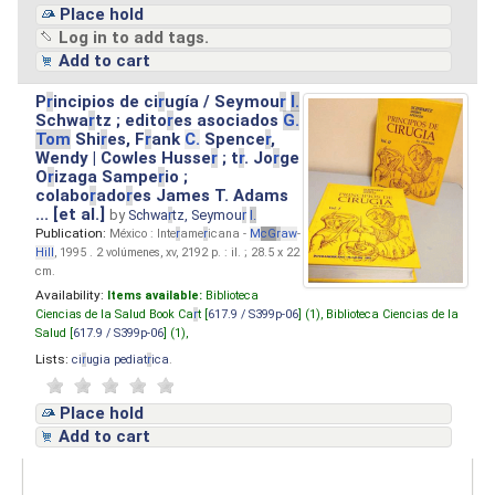
Place hold
Log in to add tags.
Add to cart
P
r
incipios de ci
r
ugía / Seymou
r
I.
Schwa
r
tz ; edito
r
es asociados
G.
Tom
Shi
r
es, F
r
ank
C.
Spence
r
,
Wendy | Cowles Husse
r
; t
r
. Jo
r
ge
O
r
izaga Sampe
r
io ;
colabo
r
ado
r
es James T. Adams
... [et al.]
by
Schwa
r
tz, Seymou
r
I.
Publication:
México : Inte
r
ame
r
icana -
M
cG
r
aw
-
Hill
, 1995 . 2 volúmenes, xv, 2192 p. : il. ; 28.5 x 22
cm.
Availability:
Items available:
Biblioteca
Ciencias de la Salud Book Ca
r
t [
617.9 / S399p-06
] (1),
Biblioteca Ciencias de la
Salud [
617.9 / S399p-06
] (1),
Lists:
ci
r
ugia pediat
r
ica
.
Place hold
Add to cart