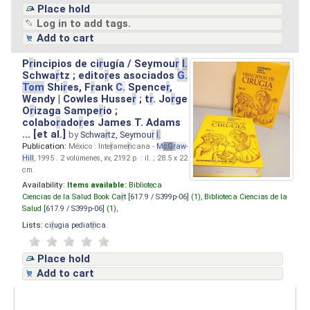
Place hold
Log in to add tags.
Add to cart
P
r
incipios de ci
r
ugía / Seymou
r
I.
Schwa
r
tz ; edito
r
es asociados
G.
Tom
Shi
r
es, F
r
ank
C.
Spence
r
,
Wendy | Cowles Husse
r
; t
r
. Jo
r
ge
O
r
izaga Sampe
r
io ;
colabo
r
ado
r
es James T. Adams
... [et al.]
by
Schwa
r
tz, Seymou
r
I.
Publication:
México : Inte
r
ame
r
icana -
M
cG
r
aw
-
Hill
, 1995 . 2 volúmenes, xv, 2192 p. : il. ; 28.5 x 22
cm.
Availability:
Items available:
Biblioteca
Ciencias de la Salud Book Ca
r
t [
617.9 / S399p-06
] (1),
Biblioteca Ciencias de la
Salud [
617.9 / S399p-06
] (1),
Lists:
ci
r
ugia pediat
r
ica
.
Place hold
Add to cart