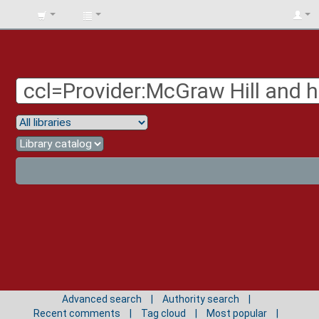
BIBLIOTECA
UNIV.
SURCOLOMBIANA
Advanced search
Authority search
Recent comments
Tag cloud
Most popular