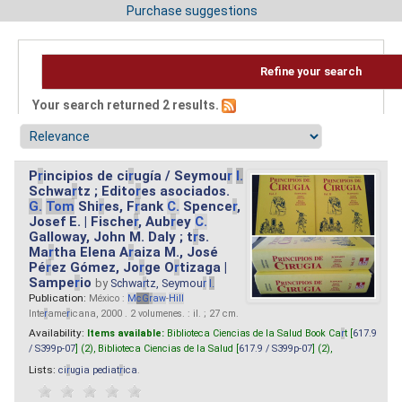
Purchase suggestions
Refine your search
Your search returned 2 results.
P
r
incipios de ci
r
ugía / Seymou
r
I.
Schwa
r
tz ; Edito
r
es asociados.
G.
Tom
Shi
r
es, F
r
ank
C.
Spence
r
,
Josef E. | Fische
r
, Aub
r
ey
C.
Galloway, John M. Daly ; t
r
s.
Ma
r
tha Elena A
r
aiza M., José
Pé
r
ez Gómez, Jo
r
ge O
r
tizaga |
Sampe
r
io
by
Schwa
r
tz, Seymou
r
I.
Publication:
México :
M
cG
r
aw
-
Hill
Inte
r
ame
r
icana, 2000 . 2 volumenes. : il. ; 27 cm.
Availability:
Items available:
Biblioteca Ciencias de la Salud Book Ca
r
t [
617.9
/ S399p-07
] (2),
Biblioteca Ciencias de la Salud [
617.9 / S399p-07
] (2),
Lists:
ci
r
ugia pediat
r
ica
.