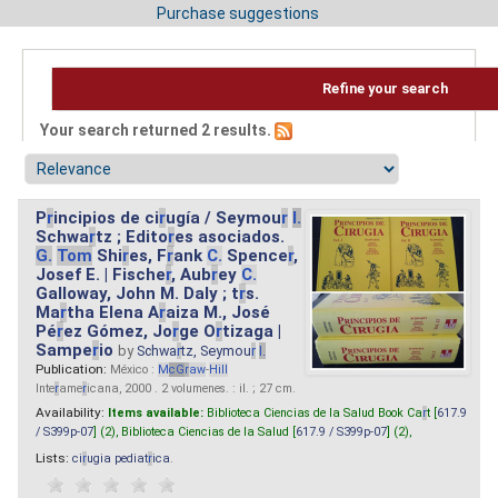
Purchase suggestions
Refine your search
Your search returned 2 results.
P
r
incipios de ci
r
ugía / Seymou
r
I.
Schwa
r
tz ; Edito
r
es asociados.
G.
Tom
Shi
r
es, F
r
ank
C.
Spence
r
,
Josef E. | Fische
r
, Aub
r
ey
C.
Galloway, John M. Daly ; t
r
s.
Ma
r
tha Elena A
r
aiza M., José
Pé
r
ez Gómez, Jo
r
ge O
r
tizaga |
Sampe
r
io
by
Schwa
r
tz, Seymou
r
I.
Publication:
México :
M
cG
r
aw
-
Hill
Inte
r
ame
r
icana, 2000 . 2 volumenes. : il. ; 27 cm.
Availability:
Items available:
Biblioteca Ciencias de la Salud Book Ca
r
t [
617.9
/ S399p-07
] (2),
Biblioteca Ciencias de la Salud [
617.9 / S399p-07
] (2),
Lists:
ci
r
ugia pediat
r
ica
.