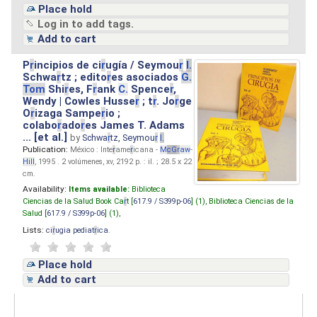
Place hold
Log in to add tags.
Add to cart
P
r
incipios de ci
r
ugía / Seymou
r
I.
Schwa
r
tz ; edito
r
es asociados
G.
Tom
Shi
r
es, F
r
ank
C.
Spence
r
,
Wendy | Cowles Husse
r
; t
r
. Jo
r
ge
O
r
izaga Sampe
r
io ;
colabo
r
ado
r
es James T. Adams
... [et al.]
by
Schwa
r
tz, Seymou
r
I.
Publication:
México : Inte
r
ame
r
icana -
M
cG
r
aw
-
Hill
, 1995 . 2 volúmenes, xv, 2192 p. : il. ; 28.5 x 22
cm.
Availability:
Items available:
Biblioteca
Ciencias de la Salud Book Ca
r
t [
617.9 / S399p-06
] (1),
Biblioteca Ciencias de la
Salud [
617.9 / S399p-06
] (1),
Lists:
ci
r
ugia pediat
r
ica
.
Place hold
Add to cart