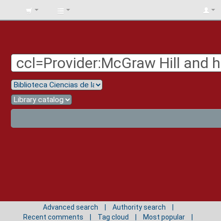
BIBLIOTECA
UNIV.
SURCOLOMBIANA
Advanced search
Authority search
Recent comments
Tag cloud
Most popular