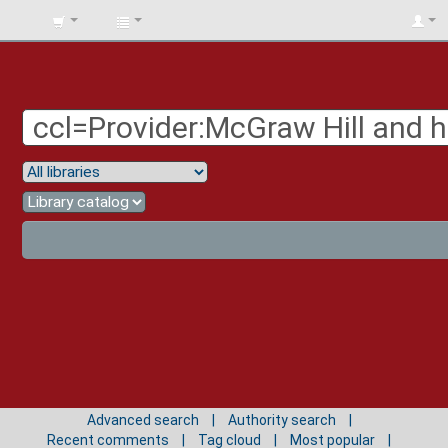
BIBLIOTECA
UNIV.
SURCOLOMBIANA
Advanced search
Authority search
Recent comments
Tag cloud
Most popular