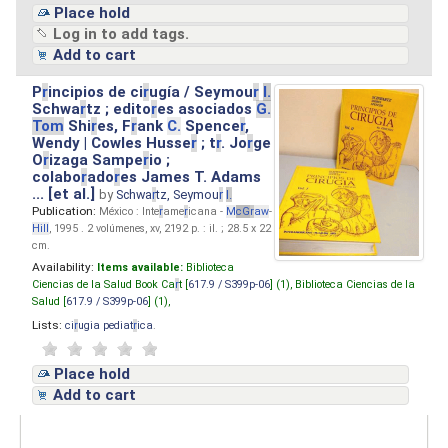
Place hold
Log in to add tags.
Add to cart
P
r
incipios de ci
r
ugía / Seymou
r
I.
Schwa
r
tz ; edito
r
es asociados
G.
Tom
Shi
r
es, F
r
ank
C.
Spence
r
,
Wendy | Cowles Husse
r
; t
r
. Jo
r
ge
O
r
izaga Sampe
r
io ;
colabo
r
ado
r
es James T. Adams
... [et al.]
by
Schwa
r
tz, Seymou
r
I.
Publication:
México : Inte
r
ame
r
icana -
M
cG
r
aw
-
Hill
, 1995 . 2 volúmenes, xv, 2192 p. : il. ; 28.5 x 22
cm.
Availability:
Items available:
Biblioteca
Ciencias de la Salud Book Ca
r
t [
617.9 / S399p-06
] (1),
Biblioteca Ciencias de la
Salud [
617.9 / S399p-06
] (1),
Lists:
ci
r
ugia pediat
r
ica
.
Place hold
Add to cart