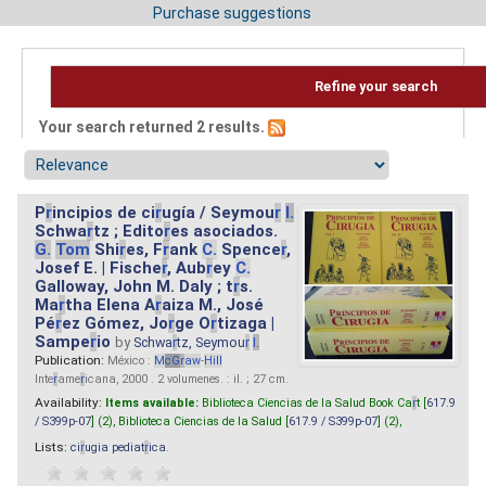
Purchase suggestions
Refine your search
Your search returned 2 results.
P
r
incipios de ci
r
ugía / Seymou
r
I.
Schwa
r
tz ; Edito
r
es asociados.
G.
Tom
Shi
r
es, F
r
ank
C.
Spence
r
,
Josef E. | Fische
r
, Aub
r
ey
C.
Galloway, John M. Daly ; t
r
s.
Ma
r
tha Elena A
r
aiza M., José
Pé
r
ez Gómez, Jo
r
ge O
r
tizaga |
Sampe
r
io
by
Schwa
r
tz, Seymou
r
I.
Publication:
México :
M
cG
r
aw
-
Hill
Inte
r
ame
r
icana, 2000 . 2 volumenes. : il. ; 27 cm.
Availability:
Items available:
Biblioteca Ciencias de la Salud Book Ca
r
t [
617.9
/ S399p-07
] (2),
Biblioteca Ciencias de la Salud [
617.9 / S399p-07
] (2),
Lists:
ci
r
ugia pediat
r
ica
.