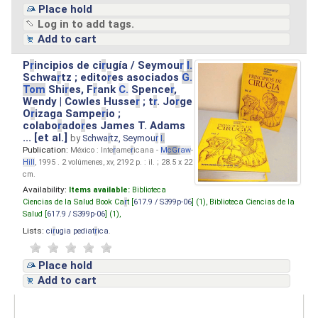
Place hold
Log in to add tags.
Add to cart
P
r
incipios de ci
r
ugía / Seymou
r
I.
Schwa
r
tz ; edito
r
es asociados
G.
Tom
Shi
r
es, F
r
ank
C.
Spence
r
,
Wendy | Cowles Husse
r
; t
r
. Jo
r
ge
O
r
izaga Sampe
r
io ;
colabo
r
ado
r
es James T. Adams
... [et al.]
by
Schwa
r
tz, Seymou
r
I.
Publication:
México : Inte
r
ame
r
icana -
M
cG
r
aw
-
Hill
, 1995 . 2 volúmenes, xv, 2192 p. : il. ; 28.5 x 22
cm.
Availability:
Items available:
Biblioteca
Ciencias de la Salud Book Ca
r
t [
617.9 / S399p-06
] (1),
Biblioteca Ciencias de la
Salud [
617.9 / S399p-06
] (1),
Lists:
ci
r
ugia pediat
r
ica
.
Place hold
Add to cart