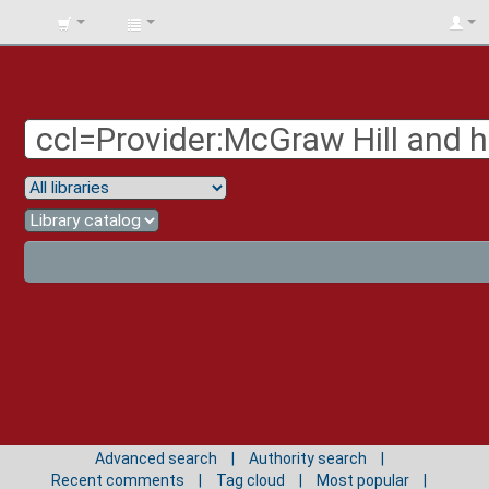
BIBLIOTECA
UNIV.
SURCOLOMBIANA
Advanced search
Authority search
Recent comments
Tag cloud
Most popular