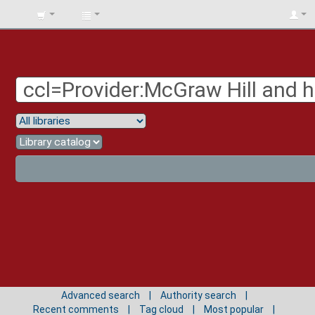
BIBLIOTECA
UNIV.
SURCOLOMBIANA
Advanced search
Authority search
Recent comments
Tag cloud
Most popular