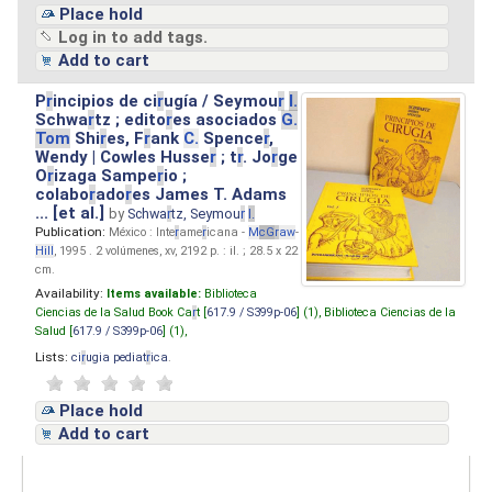
Place hold
Log in to add tags.
Add to cart
P
r
incipios de ci
r
ugía / Seymou
r
I.
Schwa
r
tz ; edito
r
es asociados
G.
Tom
Shi
r
es, F
r
ank
C.
Spence
r
,
Wendy | Cowles Husse
r
; t
r
. Jo
r
ge
O
r
izaga Sampe
r
io ;
colabo
r
ado
r
es James T. Adams
... [et al.]
by
Schwa
r
tz, Seymou
r
I.
Publication:
México : Inte
r
ame
r
icana -
M
cG
r
aw
-
Hill
, 1995 . 2 volúmenes, xv, 2192 p. : il. ; 28.5 x 22
cm.
Availability:
Items available:
Biblioteca
Ciencias de la Salud Book Ca
r
t [
617.9 / S399p-06
] (1),
Biblioteca Ciencias de la
Salud [
617.9 / S399p-06
] (1),
Lists:
ci
r
ugia pediat
r
ica
.
Place hold
Add to cart