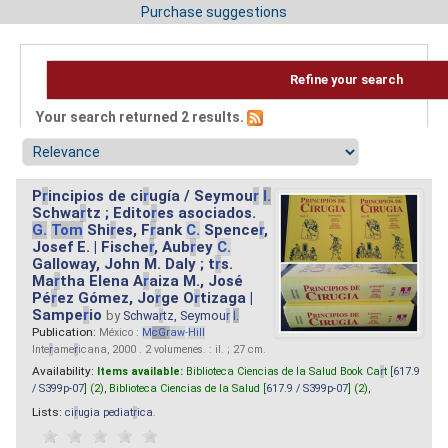
Purchase suggestions
Refine your search
Your search returned 2 results.
P
r
incipios de ci
r
ugía / Seymou
r
I.
Schwa
r
tz ; Edito
r
es asociados.
G.
Tom
Shi
r
es, F
r
ank
C.
Spence
r
,
Josef E. | Fische
r
, Aub
r
ey
C.
Galloway, John M. Daly ; t
r
s.
Ma
r
tha Elena A
r
aiza M., José
Pé
r
ez Gómez, Jo
r
ge O
r
tizaga |
Sampe
r
io
by
Schwa
r
tz, Seymou
r
I.
Publication:
México :
M
cG
r
aw
-
Hill
Inte
r
ame
r
icana, 2000 . 2 volumenes. : il. ; 27 cm.
Availability:
Items available:
Biblioteca Ciencias de la Salud Book Ca
r
t [
617.9
/ S399p-07
] (2),
Biblioteca Ciencias de la Salud [
617.9 / S399p-07
] (2),
Lists:
ci
r
ugia pediat
r
ica
.