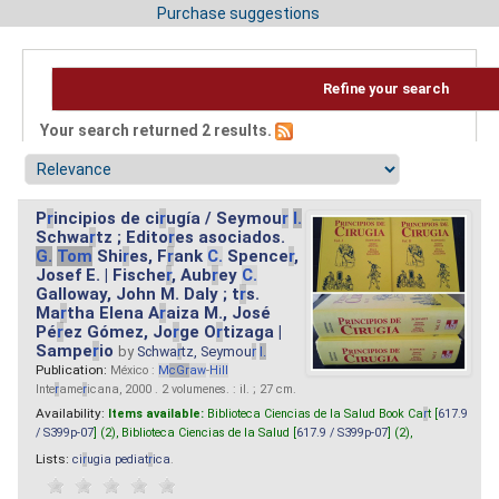
Purchase suggestions
Refine your search
Your search returned 2 results.
P
r
incipios de ci
r
ugía / Seymou
r
I.
Schwa
r
tz ; Edito
r
es asociados.
G.
Tom
Shi
r
es, F
r
ank
C.
Spence
r
,
Josef E. | Fische
r
, Aub
r
ey
C.
Galloway, John M. Daly ; t
r
s.
Ma
r
tha Elena A
r
aiza M., José
Pé
r
ez Gómez, Jo
r
ge O
r
tizaga |
Sampe
r
io
by
Schwa
r
tz, Seymou
r
I.
Publication:
México :
M
cG
r
aw
-
Hill
Inte
r
ame
r
icana, 2000 . 2 volumenes. : il. ; 27 cm.
Availability:
Items available:
Biblioteca Ciencias de la Salud Book Ca
r
t [
617.9
/ S399p-07
] (2),
Biblioteca Ciencias de la Salud [
617.9 / S399p-07
] (2),
Lists:
ci
r
ugia pediat
r
ica
.