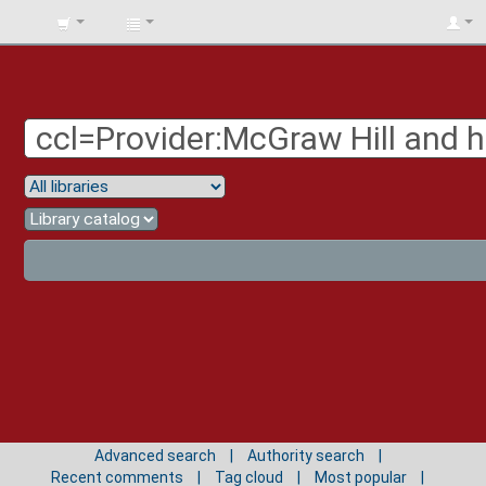
BIBLIOTECA
UNIV.
SURCOLOMBIANA
Advanced search
Authority search
Recent comments
Tag cloud
Most popular