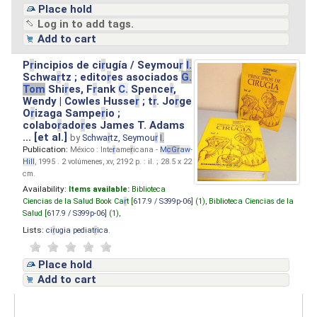
Place hold
Log in to add tags.
Add to cart
P
r
incipios de ci
r
ugía / Seymou
r
I.
Schwa
r
tz ; edito
r
es asociados
G.
Tom
Shi
r
es, F
r
ank
C.
Spence
r
,
Wendy | Cowles Husse
r
; t
r
. Jo
r
ge
O
r
izaga Sampe
r
io ;
colabo
r
ado
r
es James T. Adams
... [et al.]
by
Schwa
r
tz, Seymou
r
I.
Publication:
México : Inte
r
ame
r
icana -
M
cG
r
aw
-
Hill
, 1995 . 2 volúmenes, xv, 2192 p. : il. ; 28.5 x 22
cm.
Availability:
Items available:
Biblioteca
Ciencias de la Salud Book Ca
r
t [
617.9 / S399p-06
] (1),
Biblioteca Ciencias de la
Salud [
617.9 / S399p-06
] (1),
Lists:
ci
r
ugia pediat
r
ica
.
Place hold
Add to cart