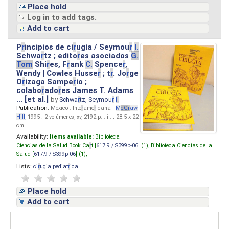
Place hold
Log in to add tags.
Add to cart
P
r
incipios de ci
r
ugía / Seymou
r
I.
Schwa
r
tz ; edito
r
es asociados
G.
Tom
Shi
r
es, F
r
ank
C.
Spence
r
,
Wendy | Cowles Husse
r
; t
r
. Jo
r
ge
O
r
izaga Sampe
r
io ;
colabo
r
ado
r
es James T. Adams
... [et al.]
by
Schwa
r
tz, Seymou
r
I.
Publication:
México : Inte
r
ame
r
icana -
M
cG
r
aw
-
Hill
, 1995 . 2 volúmenes, xv, 2192 p. : il. ; 28.5 x 22
cm.
Availability:
Items available:
Biblioteca
Ciencias de la Salud Book Ca
r
t [
617.9 / S399p-06
] (1),
Biblioteca Ciencias de la
Salud [
617.9 / S399p-06
] (1),
Lists:
ci
r
ugia pediat
r
ica
.
Place hold
Add to cart