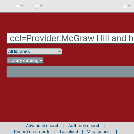
BIBLIOTECA
UNIV.
SURCOLOMBIANA
Advanced search
Authority search
Recent comments
Tag cloud
Most popular