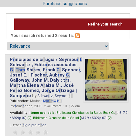
Purchase suggestions
Refine your search
Your search returned 2 results.
P
r
incipios de ci
r
ugía / Seymou
r
I.
Schwa
r
tz ; Edito
r
es asociados.
G.
Tom
Shi
r
es, F
r
ank
C.
Spence
r
,
Josef E. | Fische
r
, Aub
r
ey
C.
Galloway, John M. Daly ; t
r
s.
Ma
r
tha Elena A
r
aiza M., José
Pé
r
ez Gómez, Jo
r
ge O
r
tizaga |
Sampe
r
io
by
Schwa
r
tz, Seymou
r
I.
Publication:
México :
M
cG
r
aw
-
Hill
Inte
r
ame
r
icana, 2000 . 2 volumenes. : il. ; 27 cm.
Availability:
Items available:
Biblioteca Ciencias de la Salud Book Ca
r
t [
617.9
/ S399p-07
] (2),
Biblioteca Ciencias de la Salud [
617.9 / S399p-07
] (2),
Lists:
ci
r
ugia pediat
r
ica
.