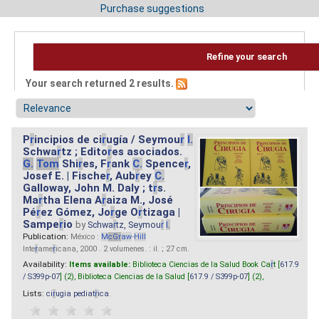
Purchase suggestions
Refine your search
Your search returned 2 results.
P
r
incipios de ci
r
ugía / Seymou
r
I.
Schwa
r
tz ; Edito
r
es asociados.
G.
Tom
Shi
r
es, F
r
ank
C.
Spence
r
,
Josef E. | Fische
r
, Aub
r
ey
C.
Galloway, John M. Daly ; t
r
s.
Ma
r
tha Elena A
r
aiza M., José
Pé
r
ez Gómez, Jo
r
ge O
r
tizaga |
Sampe
r
io
by
Schwa
r
tz, Seymou
r
I.
Publication:
México :
M
cG
r
aw
-
Hill
Inte
r
ame
r
icana, 2000 . 2 volumenes. : il. ; 27 cm.
Availability:
Items available:
Biblioteca Ciencias de la Salud Book Ca
r
t [
617.9
/ S399p-07
] (2),
Biblioteca Ciencias de la Salud [
617.9 / S399p-07
] (2),
Lists:
ci
r
ugia pediat
r
ica
.