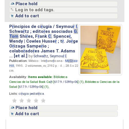
Place hold
Log in to add tags.
Add to cart
P
r
incipios de ci
r
ugía / Seymou
r
I.
Schwa
r
tz ; edito
r
es asociados
G.
Tom
Shi
r
es, F
r
ank
C.
Spence
r
,
Wendy | Cowles Husse
r
; t
r
. Jo
r
ge
O
r
izaga Sampe
r
io ;
colabo
r
ado
r
es James T. Adams
... [et al.]
by
Schwa
r
tz, Seymou
r
I.
Publication:
México : Inte
r
ame
r
icana -
M
cG
r
aw
-
Hill
, 1995 . 2 volúmenes, xv, 2192 p. : il. ; 28.5 x 22
cm.
Availability:
Items available:
Biblioteca
Ciencias de la Salud Book Ca
r
t [
617.9 / S399p-06
] (1),
Biblioteca Ciencias de la
Salud [
617.9 / S399p-06
] (1),
Lists:
ci
r
ugia pediat
r
ica
.
Place hold
Add to cart