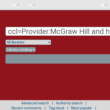
BIBLIOTECA
UNIV.
SURCOLOMBIANA
Advanced search
Authority search
Recent comments
Tag cloud
Most popular