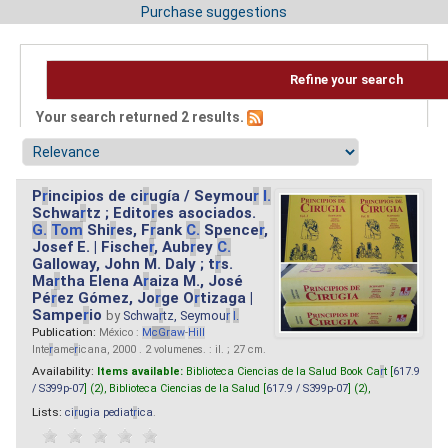
Purchase suggestions
Refine your search
Your search returned 2 results.
P
r
incipios de ci
r
ugía / Seymou
r
I.
Schwa
r
tz ; Edito
r
es asociados.
G.
Tom
Shi
r
es, F
r
ank
C.
Spence
r
,
Josef E. | Fische
r
, Aub
r
ey
C.
Galloway, John M. Daly ; t
r
s.
Ma
r
tha Elena A
r
aiza M., José
Pé
r
ez Gómez, Jo
r
ge O
r
tizaga |
Sampe
r
io
by
Schwa
r
tz, Seymou
r
I.
Publication:
México :
M
cG
r
aw
-
Hill
Inte
r
ame
r
icana, 2000 . 2 volumenes. : il. ; 27 cm.
Availability:
Items available:
Biblioteca Ciencias de la Salud Book Ca
r
t [
617.9
/ S399p-07
] (2),
Biblioteca Ciencias de la Salud [
617.9 / S399p-07
] (2),
Lists:
ci
r
ugia pediat
r
ica
.