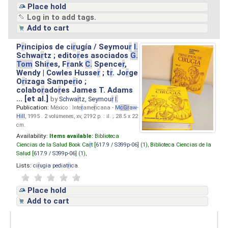
Place hold
Log in to add tags.
Add to cart
P
r
incipios de ci
r
ugía / Seymou
r
I.
Schwa
r
tz ; edito
r
es asociados
G.
Tom
Shi
r
es, F
r
ank
C.
Spence
r
,
Wendy | Cowles Husse
r
; t
r
. Jo
r
ge
O
r
izaga Sampe
r
io ;
colabo
r
ado
r
es James T. Adams
... [et al.]
by
Schwa
r
tz, Seymou
r
I.
Publication:
México : Inte
r
ame
r
icana -
M
cG
r
aw
-
Hill
, 1995 . 2 volúmenes, xv, 2192 p. : il. ; 28.5 x 22
cm.
Availability:
Items available:
Biblioteca
Ciencias de la Salud Book Ca
r
t [
617.9 / S399p-06
] (1),
Biblioteca Ciencias de la
Salud [
617.9 / S399p-06
] (1),
Lists:
ci
r
ugia pediat
r
ica
.
Place hold
Add to cart