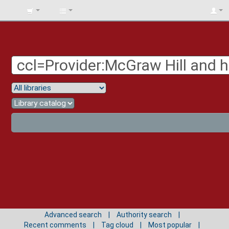
BIBLIOTECA
UNIV.
SURCOLOMBIANA
Advanced search
Authority search
Recent comments
Tag cloud
Most popular