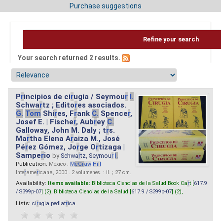
Purchase suggestions
Refine your search
Your search returned 2 results.
P
r
incipios de ci
r
ugía / Seymou
r
I.
Schwa
r
tz ; Edito
r
es asociados.
G.
Tom
Shi
r
es, F
r
ank
C.
Spence
r
,
Josef E. | Fische
r
, Aub
r
ey
C.
Galloway, John M. Daly ; t
r
s.
Ma
r
tha Elena A
r
aiza M., José
Pé
r
ez Gómez, Jo
r
ge O
r
tizaga |
Sampe
r
io
by
Schwa
r
tz, Seymou
r
I.
Publication:
México :
M
cG
r
aw
-
Hill
Inte
r
ame
r
icana, 2000 . 2 volumenes. : il. ; 27 cm.
Availability:
Items available:
Biblioteca Ciencias de la Salud Book Ca
r
t [
617.9
/ S399p-07
] (2),
Biblioteca Ciencias de la Salud [
617.9 / S399p-07
] (2),
Lists:
ci
r
ugia pediat
r
ica
.