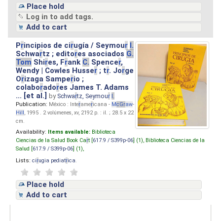
Place hold
Log in to add tags.
Add to cart
P
r
incipios de ci
r
ugía / Seymou
r
I.
Schwa
r
tz ; edito
r
es asociados
G.
Tom
Shi
r
es, F
r
ank
C.
Spence
r
,
Wendy | Cowles Husse
r
; t
r
. Jo
r
ge
O
r
izaga Sampe
r
io ;
colabo
r
ado
r
es James T. Adams
... [et al.]
by
Schwa
r
tz, Seymou
r
I.
Publication:
México : Inte
r
ame
r
icana -
M
cG
r
aw
-
Hill
, 1995 . 2 volúmenes, xv, 2192 p. : il. ; 28.5 x 22
cm.
Availability:
Items available:
Biblioteca
Ciencias de la Salud Book Ca
r
t [
617.9 / S399p-06
] (1),
Biblioteca Ciencias de la
Salud [
617.9 / S399p-06
] (1),
Lists:
ci
r
ugia pediat
r
ica
.
Place hold
Add to cart