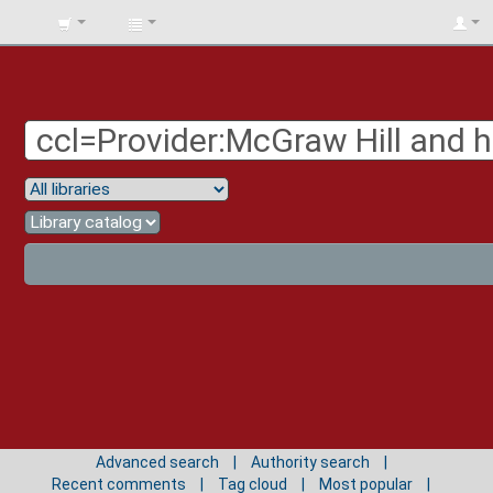
BIBLIOTECA
UNIV.
SURCOLOMBIANA
Advanced search
Authority search
Recent comments
Tag cloud
Most popular