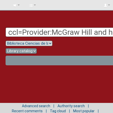
BIBLIOTECA
UNIV.
SURCOLOMBIANA
Advanced search
Authority search
Recent comments
Tag cloud
Most popular