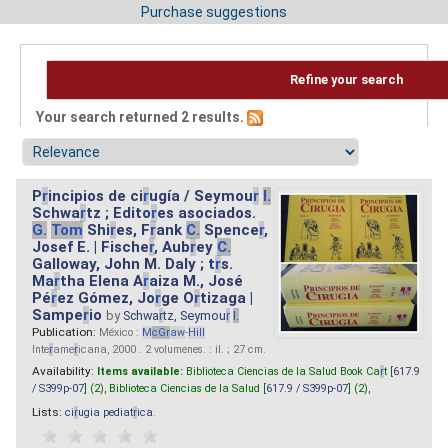
Purchase suggestions
Refine your search
Your search returned 2 results.
P
r
incipios de ci
r
ugía / Seymou
r
I.
Schwa
r
tz ; Edito
r
es asociados.
G.
Tom
Shi
r
es, F
r
ank
C.
Spence
r
,
Josef E. | Fische
r
, Aub
r
ey
C.
Galloway, John M. Daly ; t
r
s.
Ma
r
tha Elena A
r
aiza M., José
Pé
r
ez Gómez, Jo
r
ge O
r
tizaga |
Sampe
r
io
by
Schwa
r
tz, Seymou
r
I.
Publication:
México :
M
cG
r
aw
-
Hill
Inte
r
ame
r
icana, 2000 . 2 volumenes. : il. ; 27 cm.
Availability:
Items available:
Biblioteca Ciencias de la Salud Book Ca
r
t [
617.9
/ S399p-07
] (2),
Biblioteca Ciencias de la Salud [
617.9 / S399p-07
] (2),
Lists:
ci
r
ugia pediat
r
ica
.