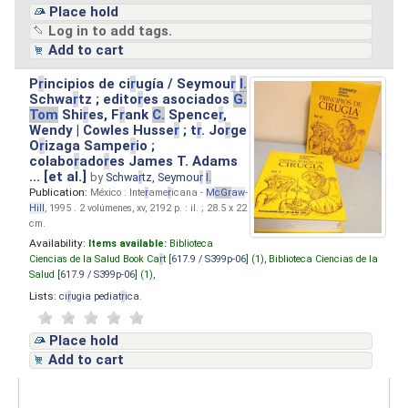
Place hold
Log in to add tags.
Add to cart
P
r
incipios de ci
r
ugía / Seymou
r
I.
Schwa
r
tz ; edito
r
es asociados
G.
Tom
Shi
r
es, F
r
ank
C.
Spence
r
,
Wendy | Cowles Husse
r
; t
r
. Jo
r
ge
O
r
izaga Sampe
r
io ;
colabo
r
ado
r
es James T. Adams
... [et al.]
by
Schwa
r
tz, Seymou
r
I.
Publication:
México : Inte
r
ame
r
icana -
M
cG
r
aw
-
Hill
, 1995 . 2 volúmenes, xv, 2192 p. : il. ; 28.5 x 22
cm.
Availability:
Items available:
Biblioteca
Ciencias de la Salud Book Ca
r
t [
617.9 / S399p-06
] (1),
Biblioteca Ciencias de la
Salud [
617.9 / S399p-06
] (1),
Lists:
ci
r
ugia pediat
r
ica
.
Place hold
Add to cart