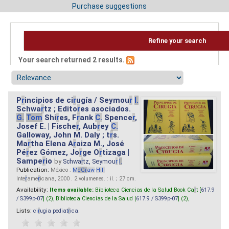
Purchase suggestions
Refine your search
Your search returned 2 results.
P
r
incipios de ci
r
ugía / Seymou
r
I.
Schwa
r
tz ; Edito
r
es asociados.
G.
Tom
Shi
r
es, F
r
ank
C.
Spence
r
,
Josef E. | Fische
r
, Aub
r
ey
C.
Galloway, John M. Daly ; t
r
s.
Ma
r
tha Elena A
r
aiza M., José
Pé
r
ez Gómez, Jo
r
ge O
r
tizaga |
Sampe
r
io
by
Schwa
r
tz, Seymou
r
I.
Publication:
México :
M
cG
r
aw
-
Hill
Inte
r
ame
r
icana, 2000 . 2 volumenes. : il. ; 27 cm.
Availability:
Items available:
Biblioteca Ciencias de la Salud Book Ca
r
t [
617.9
/ S399p-07
] (2),
Biblioteca Ciencias de la Salud [
617.9 / S399p-07
] (2),
Lists:
ci
r
ugia pediat
r
ica
.