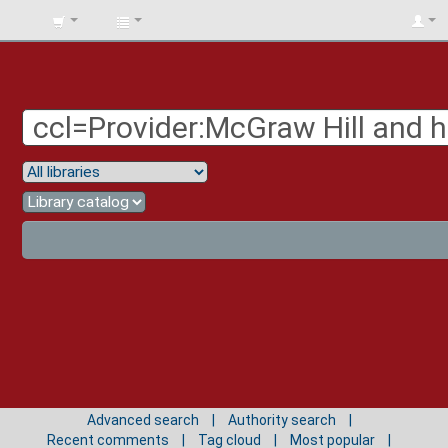
BIBLIOTECA
UNIV.
SURCOLOMBIANA
Advanced search
Authority search
Recent comments
Tag cloud
Most popular