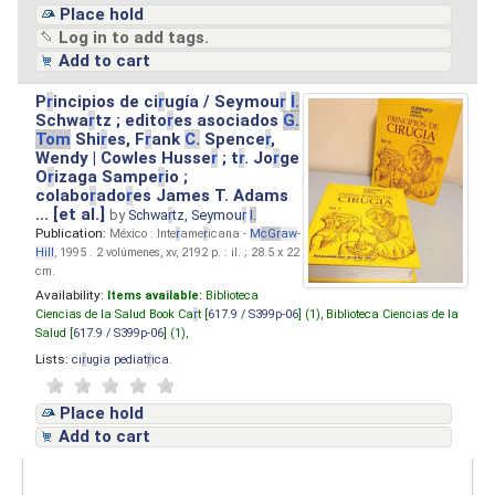
Place hold
Log in to add tags.
Add to cart
P
r
incipios de ci
r
ugía / Seymou
r
I.
Schwa
r
tz ; edito
r
es asociados
G.
Tom
Shi
r
es, F
r
ank
C.
Spence
r
,
Wendy | Cowles Husse
r
; t
r
. Jo
r
ge
O
r
izaga Sampe
r
io ;
colabo
r
ado
r
es James T. Adams
... [et al.]
by
Schwa
r
tz, Seymou
r
I.
Publication:
México : Inte
r
ame
r
icana -
M
cG
r
aw
-
Hill
, 1995 . 2 volúmenes, xv, 2192 p. : il. ; 28.5 x 22
cm.
Availability:
Items available:
Biblioteca
Ciencias de la Salud Book Ca
r
t [
617.9 / S399p-06
] (1),
Biblioteca Ciencias de la
Salud [
617.9 / S399p-06
] (1),
Lists:
ci
r
ugia pediat
r
ica
.
Place hold
Add to cart