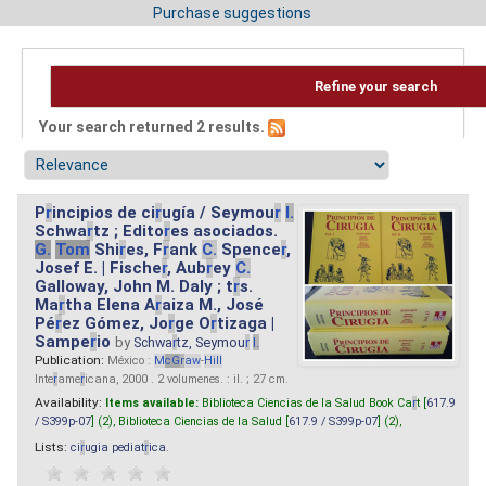
Purchase suggestions
Refine your search
Your search returned 2 results.
P
r
incipios de ci
r
ugía / Seymou
r
I.
Schwa
r
tz ; Edito
r
es asociados.
G.
Tom
Shi
r
es, F
r
ank
C.
Spence
r
,
Josef E. | Fische
r
, Aub
r
ey
C.
Galloway, John M. Daly ; t
r
s.
Ma
r
tha Elena A
r
aiza M., José
Pé
r
ez Gómez, Jo
r
ge O
r
tizaga |
Sampe
r
io
by
Schwa
r
tz, Seymou
r
I.
Publication:
México :
M
cG
r
aw
-
Hill
Inte
r
ame
r
icana, 2000 . 2 volumenes. : il. ; 27 cm.
Availability:
Items available:
Biblioteca Ciencias de la Salud Book Ca
r
t [
617.9
/ S399p-07
] (2),
Biblioteca Ciencias de la Salud [
617.9 / S399p-07
] (2),
Lists:
ci
r
ugia pediat
r
ica
.