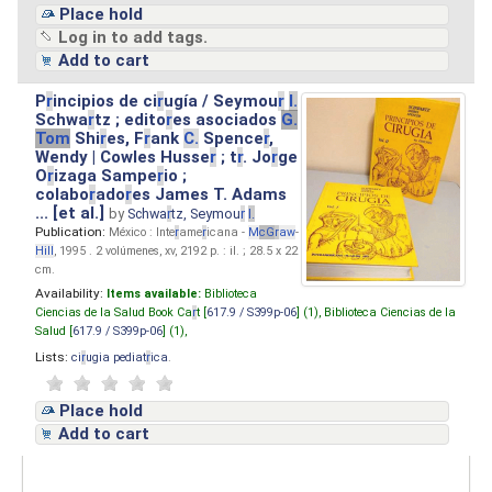
Place hold
Log in to add tags.
Add to cart
P
r
incipios de ci
r
ugía / Seymou
r
I.
Schwa
r
tz ; edito
r
es asociados
G.
Tom
Shi
r
es, F
r
ank
C.
Spence
r
,
Wendy | Cowles Husse
r
; t
r
. Jo
r
ge
O
r
izaga Sampe
r
io ;
colabo
r
ado
r
es James T. Adams
... [et al.]
by
Schwa
r
tz, Seymou
r
I.
Publication:
México : Inte
r
ame
r
icana -
M
cG
r
aw
-
Hill
, 1995 . 2 volúmenes, xv, 2192 p. : il. ; 28.5 x 22
cm.
Availability:
Items available:
Biblioteca
Ciencias de la Salud Book Ca
r
t [
617.9 / S399p-06
] (1),
Biblioteca Ciencias de la
Salud [
617.9 / S399p-06
] (1),
Lists:
ci
r
ugia pediat
r
ica
.
Place hold
Add to cart