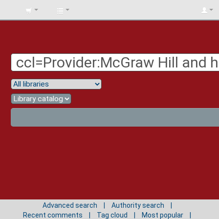
BIBLIOTECA
UNIV.
SURCOLOMBIANA
Advanced search
Authority search
Recent comments
Tag cloud
Most popular