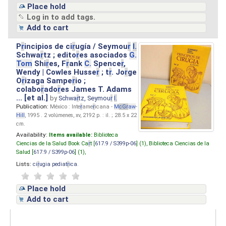
Place hold
Log in to add tags.
Add to cart
P
r
incipios de ci
r
ugía / Seymou
r
I.
Schwa
r
tz ; edito
r
es asociados
G.
Tom
Shi
r
es, F
r
ank
C.
Spence
r
,
Wendy | Cowles Husse
r
; t
r
. Jo
r
ge
O
r
izaga Sampe
r
io ;
colabo
r
ado
r
es James T. Adams
... [et al.]
by
Schwa
r
tz, Seymou
r
I.
Publication:
México : Inte
r
ame
r
icana -
M
cG
r
aw
-
Hill
, 1995 . 2 volúmenes, xv, 2192 p. : il. ; 28.5 x 22
cm.
Availability:
Items available:
Biblioteca
Ciencias de la Salud Book Ca
r
t [
617.9 / S399p-06
] (1),
Biblioteca Ciencias de la
Salud [
617.9 / S399p-06
] (1),
Lists:
ci
r
ugia pediat
r
ica
.
Place hold
Add to cart