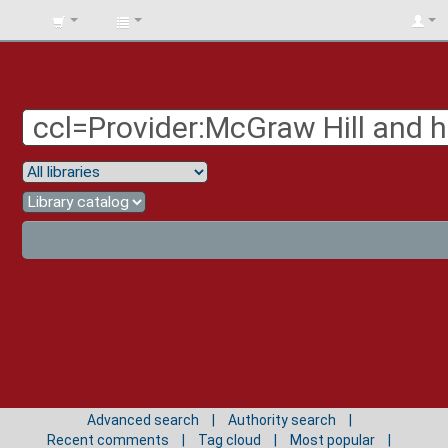
BIBLIOTECA
UNIV.
SURCOLOMBIANA
Advanced search
Authority search
Recent comments
Tag cloud
Most popular