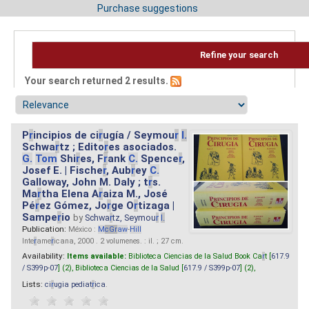
Purchase suggestions
Refine your search
Your search returned 2 results.
P
r
incipios de ci
r
ugía / Seymou
r
I.
Schwa
r
tz ; Edito
r
es asociados.
G.
Tom
Shi
r
es, F
r
ank
C.
Spence
r
,
Josef E. | Fische
r
, Aub
r
ey
C.
Galloway, John M. Daly ; t
r
s.
Ma
r
tha Elena A
r
aiza M., José
Pé
r
ez Gómez, Jo
r
ge O
r
tizaga |
Sampe
r
io
by
Schwa
r
tz, Seymou
r
I.
Publication:
México :
M
cG
r
aw
-
Hill
Inte
r
ame
r
icana, 2000 . 2 volumenes. : il. ; 27 cm.
Availability:
Items available:
Biblioteca Ciencias de la Salud Book Ca
r
t [
617.9
/ S399p-07
] (2),
Biblioteca Ciencias de la Salud [
617.9 / S399p-07
] (2),
Lists:
ci
r
ugia pediat
r
ica
.