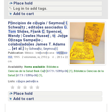
Place hold
Log in to add tags.
Add to cart
P
r
incipios de ci
r
ugía / Seymou
r
I.
Schwa
r
tz ; edito
r
es asociados
G.
Tom
Shi
r
es, F
r
ank
C.
Spence
r
,
Wendy | Cowles Husse
r
; t
r
. Jo
r
ge
O
r
izaga Sampe
r
io ;
colabo
r
ado
r
es James T. Adams
... [et al.]
by
Schwa
r
tz, Seymou
r
I.
Publication:
México : Inte
r
ame
r
icana -
M
cG
r
aw
-
Hill
, 1995 . 2 volúmenes, xv, 2192 p. : il. ; 28.5 x 22
cm.
Availability:
Items available:
Biblioteca
Ciencias de la Salud Book Ca
r
t [
617.9 / S399p-06
] (1),
Biblioteca Ciencias de la
Salud [
617.9 / S399p-06
] (1),
Lists:
ci
r
ugia pediat
r
ica
.
Place hold
Add to cart