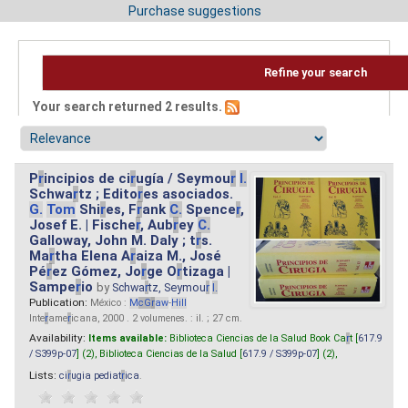
Purchase suggestions
Refine your search
Your search returned 2 results.
P
r
incipios de ci
r
ugía / Seymou
r
I.
Schwa
r
tz ; Edito
r
es asociados.
G.
Tom
Shi
r
es, F
r
ank
C.
Spence
r
,
Josef E. | Fische
r
, Aub
r
ey
C.
Galloway, John M. Daly ; t
r
s.
Ma
r
tha Elena A
r
aiza M., José
Pé
r
ez Gómez, Jo
r
ge O
r
tizaga |
Sampe
r
io
by
Schwa
r
tz, Seymou
r
I.
Publication:
México :
M
cG
r
aw
-
Hill
Inte
r
ame
r
icana, 2000 . 2 volumenes. : il. ; 27 cm.
Availability:
Items available:
Biblioteca Ciencias de la Salud Book Ca
r
t [
617.9
/ S399p-07
] (2),
Biblioteca Ciencias de la Salud [
617.9 / S399p-07
] (2),
Lists:
ci
r
ugia pediat
r
ica
.