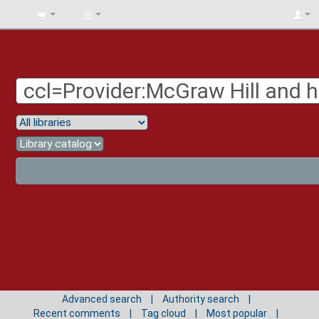
BIBLIOTECA
UNIV.
SURCOLOMBIANA
Advanced search
Authority search
Recent comments
Tag cloud
Most popular