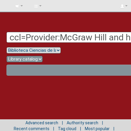
BIBLIOTECA
UNIV.
SURCOLOMBIANA
Advanced search
Authority search
Recent comments
Tag cloud
Most popular