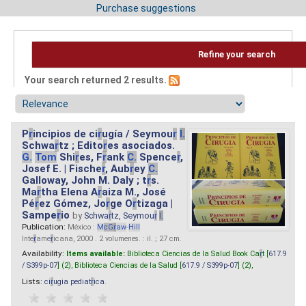
Purchase suggestions
Refine your search
Your search returned 2 results.
P
r
incipios de ci
r
ugía / Seymou
r
I.
Schwa
r
tz ; Edito
r
es asociados.
G.
Tom
Shi
r
es, F
r
ank
C.
Spence
r
,
Josef E. | Fische
r
, Aub
r
ey
C.
Galloway, John M. Daly ; t
r
s.
Ma
r
tha Elena A
r
aiza M., José
Pé
r
ez Gómez, Jo
r
ge O
r
tizaga |
Sampe
r
io
by
Schwa
r
tz, Seymou
r
I.
Publication:
México :
M
cG
r
aw
-
Hill
Inte
r
ame
r
icana, 2000 . 2 volumenes. : il. ; 27 cm.
Availability:
Items available:
Biblioteca Ciencias de la Salud Book Ca
r
t [
617.9
/ S399p-07
] (2),
Biblioteca Ciencias de la Salud [
617.9 / S399p-07
] (2),
Lists:
ci
r
ugia pediat
r
ica
.