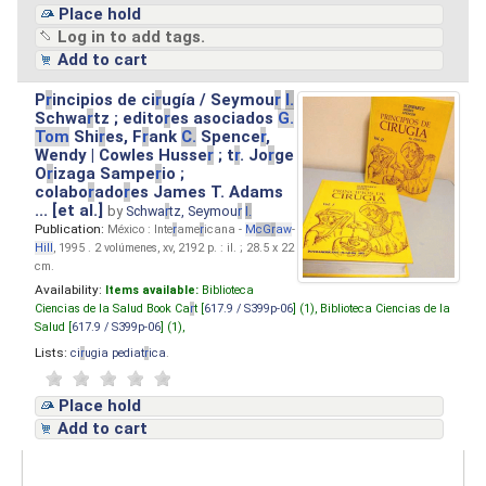
Place hold
Log in to add tags.
Add to cart
P
r
incipios de ci
r
ugía / Seymou
r
I.
Schwa
r
tz ; edito
r
es asociados
G.
Tom
Shi
r
es, F
r
ank
C.
Spence
r
,
Wendy | Cowles Husse
r
; t
r
. Jo
r
ge
O
r
izaga Sampe
r
io ;
colabo
r
ado
r
es James T. Adams
... [et al.]
by
Schwa
r
tz, Seymou
r
I.
Publication:
México : Inte
r
ame
r
icana -
M
cG
r
aw
-
Hill
, 1995 . 2 volúmenes, xv, 2192 p. : il. ; 28.5 x 22
cm.
Availability:
Items available:
Biblioteca
Ciencias de la Salud Book Ca
r
t [
617.9 / S399p-06
] (1),
Biblioteca Ciencias de la
Salud [
617.9 / S399p-06
] (1),
Lists:
ci
r
ugia pediat
r
ica
.
Place hold
Add to cart