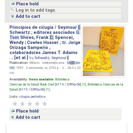
Place hold
Log in to add tags.
Add to cart
P
r
incipios de ci
r
ugía / Seymou
r
I.
Schwa
r
tz ; edito
r
es asociados
G.
Tom
Shi
r
es, F
r
ank
C.
Spence
r
,
Wendy | Cowles Husse
r
; t
r
. Jo
r
ge
O
r
izaga Sampe
r
io ;
colabo
r
ado
r
es James T. Adams
... [et al.]
by
Schwa
r
tz, Seymou
r
I.
Publication:
México : Inte
r
ame
r
icana -
M
cG
r
aw
-
Hill
, 1995 . 2 volúmenes, xv, 2192 p. : il. ; 28.5 x 22
cm.
Availability:
Items available:
Biblioteca
Ciencias de la Salud Book Ca
r
t [
617.9 / S399p-06
] (1),
Biblioteca Ciencias de la
Salud [
617.9 / S399p-06
] (1),
Lists:
ci
r
ugia pediat
r
ica
.
Place hold
Add to cart