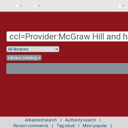
BIBLIOTECA
UNIV.
SURCOLOMBIANA
Advanced search
Authority search
Recent comments
Tag cloud
Most popular