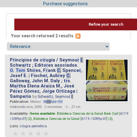
Purchase suggestions
Refine your search
Your search returned 2 results.
P
r
incipios de ci
r
ugía / Seymou
r
I.
Schwa
r
tz ; Edito
r
es asociados.
G.
Tom
Shi
r
es, F
r
ank
C.
Spence
r
,
Josef E. | Fische
r
, Aub
r
ey
C.
Galloway, John M. Daly ; t
r
s.
Ma
r
tha Elena A
r
aiza M., José
Pé
r
ez Gómez, Jo
r
ge O
r
tizaga |
Sampe
r
io
by
Schwa
r
tz, Seymou
r
I.
Publication:
México :
M
cG
r
aw
-
Hill
Inte
r
ame
r
icana, 2000 . 2 volumenes. : il. ; 27 cm.
Availability:
Items available:
Biblioteca Ciencias de la Salud Book Ca
r
t [
617.9
/ S399p-07
] (2),
Biblioteca Ciencias de la Salud [
617.9 / S399p-07
] (2),
Lists:
ci
r
ugia pediat
r
ica
.