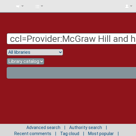
BIBLIOTECA
UNIV.
SURCOLOMBIANA
Advanced search
Authority search
Recent comments
Tag cloud
Most popular