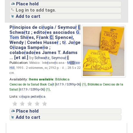
Place hold
Log in to add tags.
Add to cart
P
r
incipios de ci
r
ugía / Seymou
r
I.
Schwa
r
tz ; edito
r
es asociados
G.
Tom
Shi
r
es, F
r
ank
C.
Spence
r
,
Wendy | Cowles Husse
r
; t
r
. Jo
r
ge
O
r
izaga Sampe
r
io ;
colabo
r
ado
r
es James T. Adams
... [et al.]
by
Schwa
r
tz, Seymou
r
I.
Publication:
México : Inte
r
ame
r
icana -
M
cG
r
aw
-
Hill
, 1995 . 2 volúmenes, xv, 2192 p. : il. ; 28.5 x 22
cm.
Availability:
Items available:
Biblioteca
Ciencias de la Salud Book Ca
r
t [
617.9 / S399p-06
] (1),
Biblioteca Ciencias de la
Salud [
617.9 / S399p-06
] (1),
Lists:
ci
r
ugia pediat
r
ica
.
Place hold
Add to cart