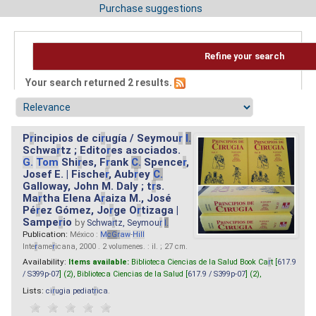
Purchase suggestions
Refine your search
Your search returned 2 results.
P
r
incipios de ci
r
ugía / Seymou
r
I.
Schwa
r
tz ; Edito
r
es asociados.
G.
Tom
Shi
r
es, F
r
ank
C.
Spence
r
,
Josef E. | Fische
r
, Aub
r
ey
C.
Galloway, John M. Daly ; t
r
s.
Ma
r
tha Elena A
r
aiza M., José
Pé
r
ez Gómez, Jo
r
ge O
r
tizaga |
Sampe
r
io
by
Schwa
r
tz, Seymou
r
I.
Publication:
México :
M
cG
r
aw
-
Hill
Inte
r
ame
r
icana, 2000 . 2 volumenes. : il. ; 27 cm.
Availability:
Items available:
Biblioteca Ciencias de la Salud Book Ca
r
t [
617.9
/ S399p-07
] (2),
Biblioteca Ciencias de la Salud [
617.9 / S399p-07
] (2),
Lists:
ci
r
ugia pediat
r
ica
.