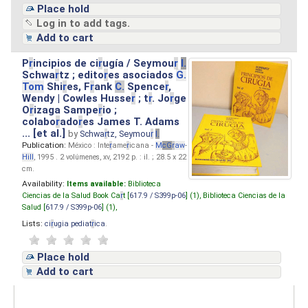
Place hold
Log in to add tags.
Add to cart
P
r
incipios de ci
r
ugía / Seymou
r
I.
Schwa
r
tz ; edito
r
es asociados
G.
Tom
Shi
r
es, F
r
ank
C.
Spence
r
,
Wendy | Cowles Husse
r
; t
r
. Jo
r
ge
O
r
izaga Sampe
r
io ;
colabo
r
ado
r
es James T. Adams
... [et al.]
by
Schwa
r
tz, Seymou
r
I.
Publication:
México : Inte
r
ame
r
icana -
M
cG
r
aw
-
Hill
, 1995 . 2 volúmenes, xv, 2192 p. : il. ; 28.5 x 22
cm.
Availability:
Items available:
Biblioteca
Ciencias de la Salud Book Ca
r
t [
617.9 / S399p-06
] (1),
Biblioteca Ciencias de la
Salud [
617.9 / S399p-06
] (1),
Lists:
ci
r
ugia pediat
r
ica
.
Place hold
Add to cart