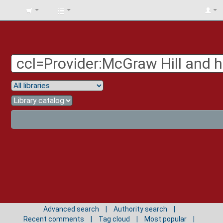
BIBLIOTECA
UNIV.
SURCOLOMBIANA
Advanced search
Authority search
Recent comments
Tag cloud
Most popular