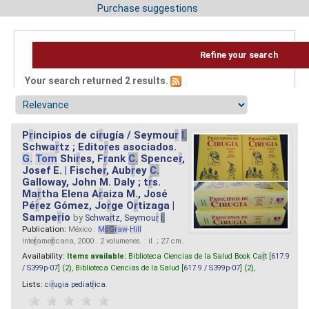
Purchase suggestions
Refine your search
Your search returned 2 results.
P
r
incipios de ci
r
ugía / Seymou
r
I.
Schwa
r
tz ; Edito
r
es asociados.
G.
Tom
Shi
r
es, F
r
ank
C.
Spence
r
,
Josef E. | Fische
r
, Aub
r
ey
C.
Galloway, John M. Daly ; t
r
s.
Ma
r
tha Elena A
r
aiza M., José
Pé
r
ez Gómez, Jo
r
ge O
r
tizaga |
Sampe
r
io
by
Schwa
r
tz, Seymou
r
I.
Publication:
México :
M
cG
r
aw
-
Hill
Inte
r
ame
r
icana, 2000 . 2 volumenes. : il. ; 27 cm.
Availability:
Items available:
Biblioteca Ciencias de la Salud Book Ca
r
t [
617.9
/ S399p-07
] (2),
Biblioteca Ciencias de la Salud [
617.9 / S399p-07
] (2),
Lists:
ci
r
ugia pediat
r
ica
.