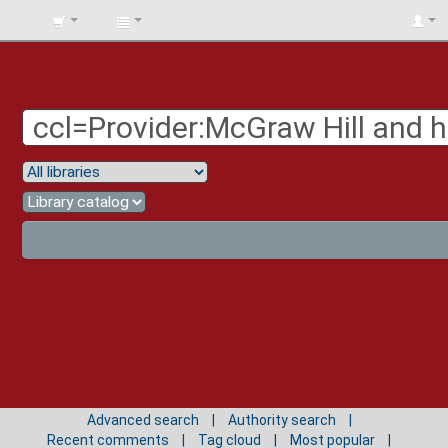
BIBLIOTECA
UNIV.
SURCOLOMBIANA
Advanced search
Authority search
Recent comments
Tag cloud
Most popular