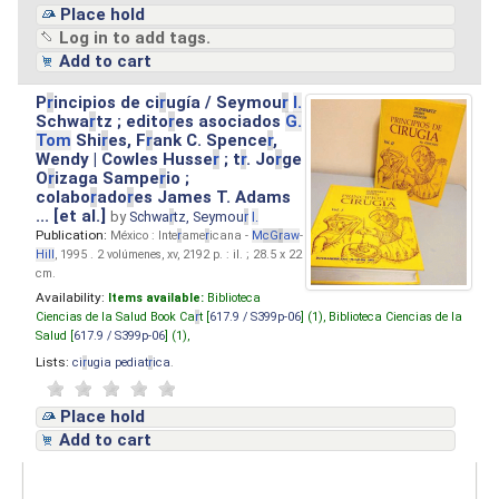
Place hold
Log in to add tags.
Add to cart
P
r
incipios de ci
r
ugía / Seymou
r
I.
Schwa
r
tz ; edito
r
es asociados
G.
Tom
Shi
r
es, F
r
ank C. Spence
r
,
Wendy | Cowles Husse
r
; t
r
. Jo
r
ge
O
r
izaga Sampe
r
io ;
colabo
r
ado
r
es James T. Adams
... [et al.]
by
Schwa
r
tz, Seymou
r
I.
Publication:
México : Inte
r
ame
r
icana -
M
cG
r
aw
-
Hill
, 1995 . 2 volúmenes, xv, 2192 p. : il. ; 28.5 x 22
cm.
Availability:
Items available:
Biblioteca
Ciencias de la Salud Book Ca
r
t [
617.9 / S399p-06
] (1),
Biblioteca Ciencias de la
Salud [
617.9 / S399p-06
] (1),
Lists:
ci
r
ugia pediat
r
ica
.
Place hold
Add to cart