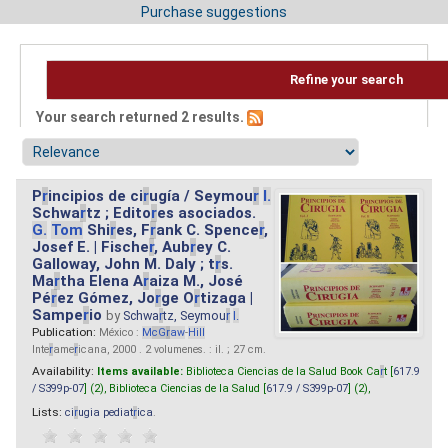
Purchase suggestions
Refine your search
Your search returned 2 results.
P
r
incipios de ci
r
ugía / Seymou
r
I.
Schwa
r
tz ; Edito
r
es asociados.
G.
Tom
Shi
r
es, F
r
ank C. Spence
r
,
Josef E. | Fische
r
, Aub
r
ey C.
Galloway, John M. Daly ; t
r
s.
Ma
r
tha Elena A
r
aiza M., José
Pé
r
ez Gómez, Jo
r
ge O
r
tizaga |
Sampe
r
io
by
Schwa
r
tz, Seymou
r
I.
Publication:
México :
M
cG
r
aw
-
Hill
Inte
r
ame
r
icana, 2000 . 2 volumenes. : il. ; 27 cm.
Availability:
Items available:
Biblioteca Ciencias de la Salud Book Ca
r
t [
617.9
/ S399p-07
] (2),
Biblioteca Ciencias de la Salud [
617.9 / S399p-07
] (2),
Lists:
ci
r
ugia pediat
r
ica
.