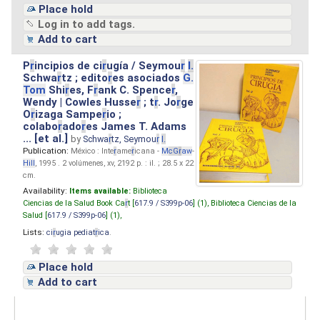
Place hold
Log in to add tags.
Add to cart
P
r
incipios de ci
r
ugía / Seymou
r
I.
Schwa
r
tz ; edito
r
es asociados
G.
Tom
Shi
r
es, F
r
ank C. Spence
r
,
Wendy | Cowles Husse
r
; t
r
. Jo
r
ge
O
r
izaga Sampe
r
io ;
colabo
r
ado
r
es James T. Adams
... [et al.]
by
Schwa
r
tz, Seymou
r
I.
Publication:
México : Inte
r
ame
r
icana -
M
cG
r
aw
-
Hill
, 1995 . 2 volúmenes, xv, 2192 p. : il. ; 28.5 x 22
cm.
Availability:
Items available:
Biblioteca
Ciencias de la Salud Book Ca
r
t [
617.9 / S399p-06
] (1),
Biblioteca Ciencias de la
Salud [
617.9 / S399p-06
] (1),
Lists:
ci
r
ugia pediat
r
ica
.
Place hold
Add to cart