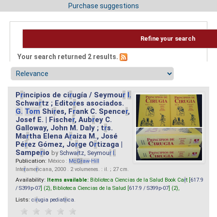
Purchase suggestions
Refine your search
Your search returned 2 results.
P
r
incipios de ci
r
ugía / Seymou
r
I.
Schwa
r
tz ; Edito
r
es asociados.
G.
Tom
Shi
r
es, F
r
ank C. Spence
r
,
Josef E. | Fische
r
, Aub
r
ey C.
Galloway, John M. Daly ; t
r
s.
Ma
r
tha Elena A
r
aiza M., José
Pé
r
ez Gómez, Jo
r
ge O
r
tizaga |
Sampe
r
io
by
Schwa
r
tz, Seymou
r
I.
Publication:
México :
M
cG
r
aw
-
Hill
Inte
r
ame
r
icana, 2000 . 2 volumenes. : il. ; 27 cm.
Availability:
Items available:
Biblioteca Ciencias de la Salud Book Ca
r
t [
617.9
/ S399p-07
] (2),
Biblioteca Ciencias de la Salud [
617.9 / S399p-07
] (2),
Lists:
ci
r
ugia pediat
r
ica
.