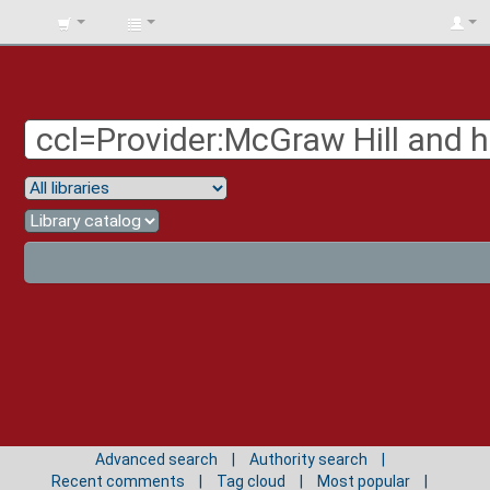
BIBLIOTECA
UNIV.
SURCOLOMBIANA
Advanced search
Authority search
Recent comments
Tag cloud
Most popular