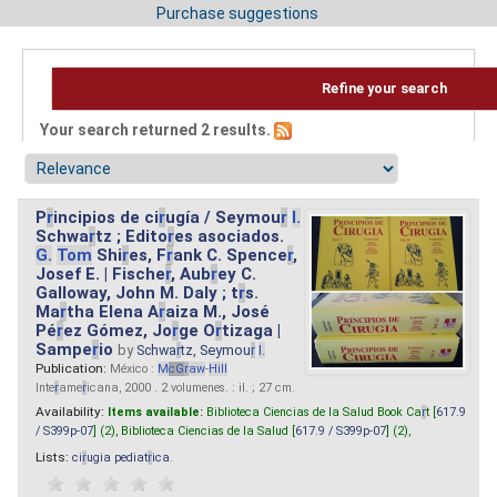
Purchase suggestions
Refine your search
Your search returned 2 results.
P
r
incipios de ci
r
ugía / Seymou
r
I.
Schwa
r
tz ; Edito
r
es asociados.
G.
Tom
Shi
r
es, F
r
ank C. Spence
r
,
Josef E. | Fische
r
, Aub
r
ey C.
Galloway, John M. Daly ; t
r
s.
Ma
r
tha Elena A
r
aiza M., José
Pé
r
ez Gómez, Jo
r
ge O
r
tizaga |
Sampe
r
io
by
Schwa
r
tz, Seymou
r
I.
Publication:
México :
M
cG
r
aw
-
Hill
Inte
r
ame
r
icana, 2000 . 2 volumenes. : il. ; 27 cm.
Availability:
Items available:
Biblioteca Ciencias de la Salud Book Ca
r
t [
617.9
/ S399p-07
] (2),
Biblioteca Ciencias de la Salud [
617.9 / S399p-07
] (2),
Lists:
ci
r
ugia pediat
r
ica
.