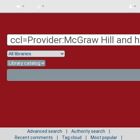
BIBLIOTECA
UNIV.
SURCOLOMBIANA
Advanced search
Authority search
Recent comments
Tag cloud
Most popular