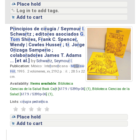
Place hold
Log in to add tags.
Add to cart
P
r
incipios de ci
r
ugía / Seymou
r
I.
Schwa
r
tz ; edito
r
es asociados
G.
Tom
Shi
r
es, F
r
ank C. Spence
r
,
Wendy | Cowles Husse
r
; t
r
. Jo
r
ge
O
r
izaga Sampe
r
io ;
colabo
r
ado
r
es James T. Adams
... [et al.]
by
Schwa
r
tz, Seymou
r
I.
Publication:
México : Inte
r
ame
r
icana -
M
cG
r
aw
-
Hill
, 1995 . 2 volúmenes, xv, 2192 p. : il. ; 28.5 x 22
cm.
Availability:
Items available:
Biblioteca
Ciencias de la Salud Book Ca
r
t [
617.9 / S399p-06
] (1),
Biblioteca Ciencias de la
Salud [
617.9 / S399p-06
] (1),
Lists:
ci
r
ugia pediat
r
ica
.
Place hold
Add to cart