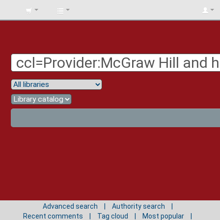
BIBLIOTECA
UNIV.
SURCOLOMBIANA
Advanced search
Authority search
Recent comments
Tag cloud
Most popular