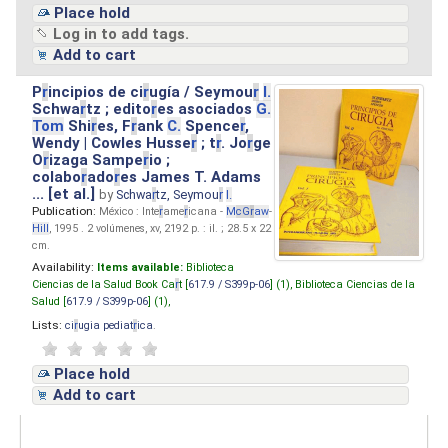
Place hold
Log in to add tags.
Add to cart
P
r
incipios de ci
r
ugía / Seymou
r
I.
Schwa
r
tz ; edito
r
es asociados
G.
Tom
Shi
r
es, F
r
ank
C.
Spence
r
,
Wendy | Cowles Husse
r
; t
r
. Jo
r
ge
O
r
izaga Sampe
r
io ;
colabo
r
ado
r
es James T. Adams
... [et al.]
by
Schwa
r
tz, Seymou
r
I.
Publication:
México : Inte
r
ame
r
icana -
M
cG
r
aw
-
Hill
, 1995 . 2 volúmenes, xv, 2192 p. : il. ; 28.5 x 22
cm.
Availability:
Items available:
Biblioteca
Ciencias de la Salud Book Ca
r
t [
617.9 / S399p-06
] (1),
Biblioteca Ciencias de la
Salud [
617.9 / S399p-06
] (1),
Lists:
ci
r
ugia pediat
r
ica
.
Place hold
Add to cart