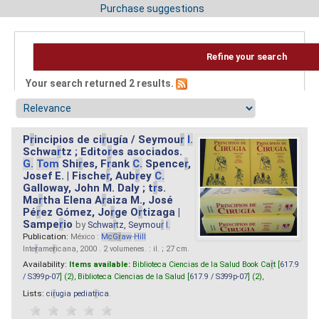
Purchase suggestions
Refine your search
Your search returned 2 results.
P
r
incipios de ci
r
ugía / Seymou
r
I.
Schwa
r
tz ; Edito
r
es asociados.
G.
Tom
Shi
r
es, F
r
ank
C.
Spence
r
,
Josef E. | Fische
r
, Aub
r
ey
C.
Galloway, John M. Daly ; t
r
s.
Ma
r
tha Elena A
r
aiza M., José
Pé
r
ez Gómez, Jo
r
ge O
r
tizaga |
Sampe
r
io
by
Schwa
r
tz, Seymou
r
I.
Publication:
México :
M
cG
r
aw
-
Hill
Inte
r
ame
r
icana, 2000 . 2 volumenes. : il. ; 27 cm.
Availability:
Items available:
Biblioteca Ciencias de la Salud Book Ca
r
t [
617.9
/ S399p-07
] (2),
Biblioteca Ciencias de la Salud [
617.9 / S399p-07
] (2),
Lists:
ci
r
ugia pediat
r
ica
.