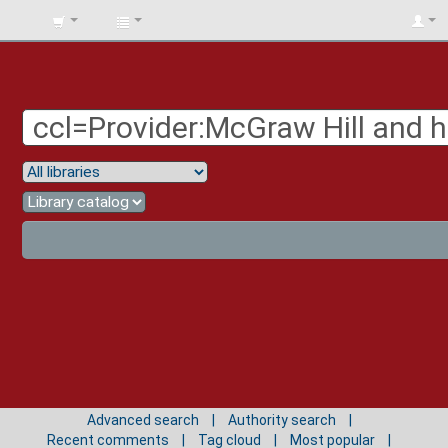
BIBLIOTECA
UNIV.
SURCOLOMBIANA
Advanced search
Authority search
Recent comments
Tag cloud
Most popular