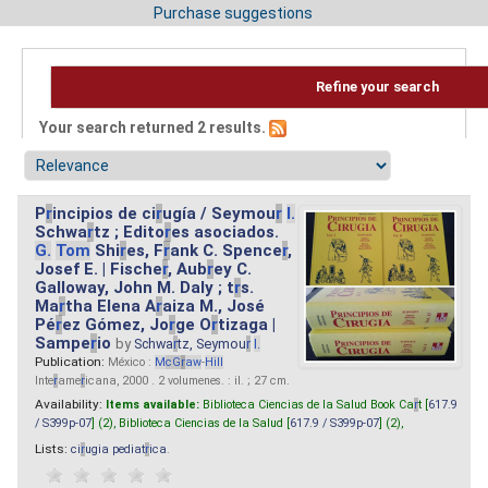
Purchase suggestions
Refine your search
Your search returned 2 results.
P
r
incipios de ci
r
ugía / Seymou
r
I.
Schwa
r
tz ; Edito
r
es asociados.
G.
Tom
Shi
r
es, F
r
ank C. Spence
r
,
Josef E. | Fische
r
, Aub
r
ey C.
Galloway, John M. Daly ; t
r
s.
Ma
r
tha Elena A
r
aiza M., José
Pé
r
ez Gómez, Jo
r
ge O
r
tizaga |
Sampe
r
io
by
Schwa
r
tz, Seymou
r
I.
Publication:
México :
M
cG
r
aw
-
Hill
Inte
r
ame
r
icana, 2000 . 2 volumenes. : il. ; 27 cm.
Availability:
Items available:
Biblioteca Ciencias de la Salud Book Ca
r
t [
617.9
/ S399p-07
] (2),
Biblioteca Ciencias de la Salud [
617.9 / S399p-07
] (2),
Lists:
ci
r
ugia pediat
r
ica
.