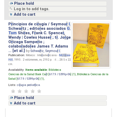
Place hold
Log in to add tags.
Add to cart
P
r
incipios de ci
r
ugía / Seymou
r
I.
Schwa
r
tz ; edito
r
es asociados
G.
Tom
Shi
r
es, F
r
ank C. Spence
r
,
Wendy | Cowles Husse
r
; t
r
. Jo
r
ge
O
r
izaga Sampe
r
io ;
colabo
r
ado
r
es James T. Adams
... [et al.]
by
Schwa
r
tz, Seymou
r
I.
Publication:
México : Inte
r
ame
r
icana -
M
cG
r
aw
-
Hill
, 1995 . 2 volúmenes, xv, 2192 p. : il. ; 28.5 x 22
cm.
Availability:
Items available:
Biblioteca
Ciencias de la Salud Book Ca
r
t [
617.9 / S399p-06
] (1),
Biblioteca Ciencias de la
Salud [
617.9 / S399p-06
] (1),
Lists:
ci
r
ugia pediat
r
ica
.
Place hold
Add to cart