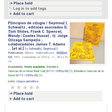
Place hold
Log in to add tags.
Add to cart
P
r
incipios de ci
r
ugía / Seymou
r
I.
Schwa
r
tz ; edito
r
es asociados
G.
Tom
Shi
r
es, F
r
ank C. Spence
r
,
Wendy | Cowles Husse
r
; t
r
. Jo
r
ge
O
r
izaga Sampe
r
io ;
colabo
r
ado
r
es James T. Adams
... [et al.]
by
Schwa
r
tz, Seymou
r
I.
Publication:
México : Inte
r
ame
r
icana -
M
cG
r
aw
-
Hill
, 1995 . 2 volúmenes, xv, 2192 p. : il. ; 28.5 x 22
cm.
Availability:
Items available:
Biblioteca
Ciencias de la Salud Book Ca
r
t [
617.9 / S399p-06
] (1),
Biblioteca Ciencias de la
Salud [
617.9 / S399p-06
] (1),
Lists:
ci
r
ugia pediat
r
ica
.
Place hold
Add to cart