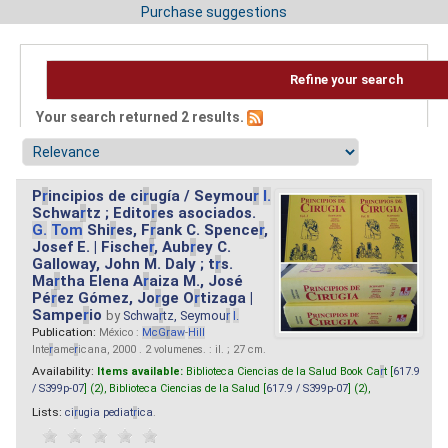
Purchase suggestions
Refine your search
Your search returned 2 results.
P
r
incipios de ci
r
ugía / Seymou
r
I.
Schwa
r
tz ; Edito
r
es asociados.
G.
Tom
Shi
r
es, F
r
ank C. Spence
r
,
Josef E. | Fische
r
, Aub
r
ey C.
Galloway, John M. Daly ; t
r
s.
Ma
r
tha Elena A
r
aiza M., José
Pé
r
ez Gómez, Jo
r
ge O
r
tizaga |
Sampe
r
io
by
Schwa
r
tz, Seymou
r
I.
Publication:
México :
M
cG
r
aw
-
Hill
Inte
r
ame
r
icana, 2000 . 2 volumenes. : il. ; 27 cm.
Availability:
Items available:
Biblioteca Ciencias de la Salud Book Ca
r
t [
617.9
/ S399p-07
] (2),
Biblioteca Ciencias de la Salud [
617.9 / S399p-07
] (2),
Lists:
ci
r
ugia pediat
r
ica
.