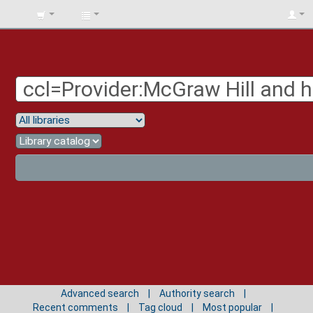
BIBLIOTECA
UNIV.
SURCOLOMBIANA
Advanced search
Authority search
Recent comments
Tag cloud
Most popular