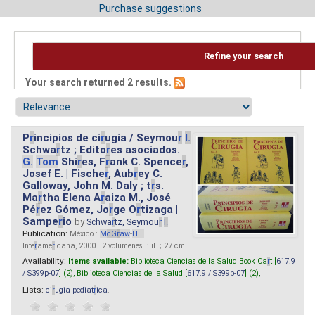
Purchase suggestions
Refine your search
Your search returned 2 results.
P
r
incipios de ci
r
ugía / Seymou
r
I.
Schwa
r
tz ; Edito
r
es asociados.
G.
Tom
Shi
r
es, F
r
ank C. Spence
r
,
Josef E. | Fische
r
, Aub
r
ey C.
Galloway, John M. Daly ; t
r
s.
Ma
r
tha Elena A
r
aiza M., José
Pé
r
ez Gómez, Jo
r
ge O
r
tizaga |
Sampe
r
io
by
Schwa
r
tz, Seymou
r
I.
Publication:
México :
M
cG
r
aw
-
Hill
Inte
r
ame
r
icana, 2000 . 2 volumenes. : il. ; 27 cm.
Availability:
Items available:
Biblioteca Ciencias de la Salud Book Ca
r
t [
617.9
/ S399p-07
] (2),
Biblioteca Ciencias de la Salud [
617.9 / S399p-07
] (2),
Lists:
ci
r
ugia pediat
r
ica
.