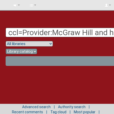
BIBLIOTECA
UNIV.
SURCOLOMBIANA
Advanced search
Authority search
Recent comments
Tag cloud
Most popular