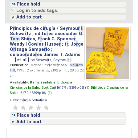
Place hold
Log in to add tags.
Add to cart
P
r
incipios de ci
r
ugía / Seymou
r
I.
Schwa
r
tz ; edito
r
es asociados
G.
Tom
Shi
r
es, F
r
ank C. Spence
r
,
Wendy | Cowles Husse
r
; t
r
. Jo
r
ge
O
r
izaga Sampe
r
io ;
colabo
r
ado
r
es James T. Adams
... [et al.]
by
Schwa
r
tz, Seymou
r
I.
Publication:
México : Inte
r
ame
r
icana -
M
cG
r
aw
-
Hill
, 1995 . 2 volúmenes, xv, 2192 p. : il. ; 28.5 x 22
cm.
Availability:
Items available:
Biblioteca
Ciencias de la Salud Book Ca
r
t [
617.9 / S399p-06
] (1),
Biblioteca Ciencias de la
Salud [
617.9 / S399p-06
] (1),
Lists:
ci
r
ugia pediat
r
ica
.
Place hold
Add to cart