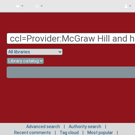
BIBLIOTECA
UNIV.
SURCOLOMBIANA
Advanced search
Authority search
Recent comments
Tag cloud
Most popular