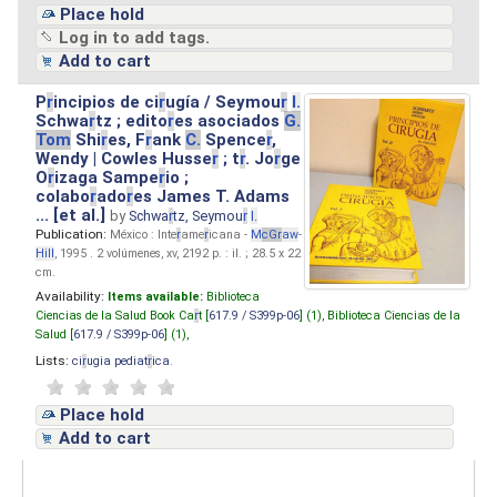
Place hold
Log in to add tags.
Add to cart
P
r
incipios de ci
r
ugía / Seymou
r
I.
Schwa
r
tz ; edito
r
es asociados
G.
Tom
Shi
r
es, F
r
ank
C.
Spence
r
,
Wendy | Cowles Husse
r
; t
r
. Jo
r
ge
O
r
izaga Sampe
r
io ;
colabo
r
ado
r
es James T. Adams
... [et al.]
by
Schwa
r
tz, Seymou
r
I.
Publication:
México : Inte
r
ame
r
icana -
M
cG
r
aw
-
Hill
, 1995 . 2 volúmenes, xv, 2192 p. : il. ; 28.5 x 22
cm.
Availability:
Items available:
Biblioteca
Ciencias de la Salud Book Ca
r
t [
617.9 / S399p-06
] (1),
Biblioteca Ciencias de la
Salud [
617.9 / S399p-06
] (1),
Lists:
ci
r
ugia pediat
r
ica
.
Place hold
Add to cart