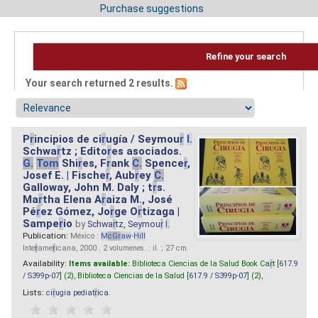
Purchase suggestions
Refine your search
Your search returned 2 results.
P
r
incipios de ci
r
ugía / Seymou
r
I.
Schwa
r
tz ; Edito
r
es asociados.
G.
Tom
Shi
r
es, F
r
ank
C.
Spence
r
,
Josef E. | Fische
r
, Aub
r
ey
C.
Galloway, John M. Daly ; t
r
s.
Ma
r
tha Elena A
r
aiza M., José
Pé
r
ez Gómez, Jo
r
ge O
r
tizaga |
Sampe
r
io
by
Schwa
r
tz, Seymou
r
I.
Publication:
México :
M
cG
r
aw
-
Hill
Inte
r
ame
r
icana, 2000 . 2 volumenes. : il. ; 27 cm.
Availability:
Items available:
Biblioteca Ciencias de la Salud Book Ca
r
t [
617.9
/ S399p-07
] (2),
Biblioteca Ciencias de la Salud [
617.9 / S399p-07
] (2),
Lists:
ci
r
ugia pediat
r
ica
.