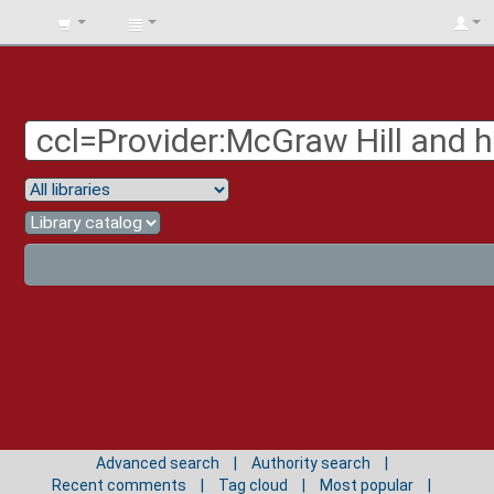
BIBLIOTECA
UNIV.
SURCOLOMBIANA
Advanced search
Authority search
Recent comments
Tag cloud
Most popular