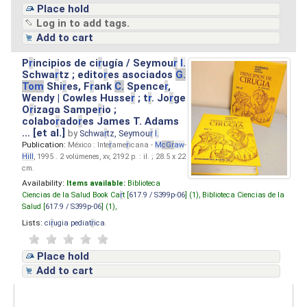
Place hold
Log in to add tags.
Add to cart
P
r
incipios de ci
r
ugía / Seymou
r
I.
Schwa
r
tz ; edito
r
es asociados
G.
Tom
Shi
r
es, F
r
ank
C.
Spence
r
,
Wendy | Cowles Husse
r
; t
r
. Jo
r
ge
O
r
izaga Sampe
r
io ;
colabo
r
ado
r
es James T. Adams
... [et al.]
by
Schwa
r
tz, Seymou
r
I.
Publication:
México : Inte
r
ame
r
icana -
M
cG
r
aw
-
Hill
, 1995 . 2 volúmenes, xv, 2192 p. : il. ; 28.5 x 22
cm.
Availability:
Items available:
Biblioteca
Ciencias de la Salud Book Ca
r
t [
617.9 / S399p-06
] (1),
Biblioteca Ciencias de la
Salud [
617.9 / S399p-06
] (1),
Lists:
ci
r
ugia pediat
r
ica
.
Place hold
Add to cart