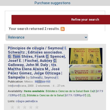
Purchase suggestions
Refine your search
Your search returned 2 results.
P
r
incipios de ci
r
ugía / Seymou
r
I.
Schwa
r
tz ; Edito
r
es asociados.
G.
Tom
Shi
r
es, F
r
ank
C.
Spence
r
,
Josef E. | Fische
r
, Aub
r
ey
C.
Galloway, John M. Daly ; t
r
s.
Ma
r
tha Elena A
r
aiza M., José
Pé
r
ez Gómez, Jo
r
ge O
r
tizaga |
Sampe
r
io
by
Schwa
r
tz, Seymou
r
I.
Publication:
México :
M
cG
r
aw
-
Hill
Inte
r
ame
r
icana, 2000 . 2 volumenes. : il. ; 27 cm.
Availability:
Items available:
Biblioteca Ciencias de la Salud Book Ca
r
t [
617.9
/ S399p-07
] (2),
Biblioteca Ciencias de la Salud [
617.9 / S399p-07
] (2),
Lists:
ci
r
ugia pediat
r
ica
.