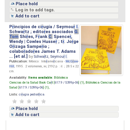
Place hold
Log in to add tags.
Add to cart
P
r
incipios de ci
r
ugía / Seymou
r
I.
Schwa
r
tz ; edito
r
es asociados
G.
Tom
Shi
r
es, F
r
ank
C.
Spence
r
,
Wendy | Cowles Husse
r
; t
r
. Jo
r
ge
O
r
izaga Sampe
r
io ;
colabo
r
ado
r
es James T. Adams
... [et al.]
by
Schwa
r
tz, Seymou
r
I.
Publication:
México : Inte
r
ame
r
icana -
McG
r
aw
-
Hill
, 1995 . 2 volúmenes, xv, 2192 p. : il. ; 28.5 x 22
cm.
Availability:
Items available:
Biblioteca
Ciencias de la Salud Book Ca
r
t [
617.9 / S399p-06
] (1),
Biblioteca Ciencias de la
Salud [
617.9 / S399p-06
] (1),
Lists:
ci
r
ugia pediat
r
ica
.
Place hold
Add to cart