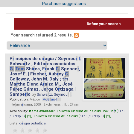
Purchase suggestions
Refine your search
Your search returned 2 results.
P
r
incipios de ci
r
ugía / Seymou
r
I.
Schwa
r
tz ; Edito
r
es asociados.
G.
Tom
Shi
r
es, F
r
ank
C.
Spence
r
,
Josef E. | Fische
r
, Aub
r
ey
C.
Galloway, John M. Daly ; t
r
s.
Ma
r
tha Elena A
r
aiza M., José
Pé
r
ez Gómez, Jo
r
ge O
r
tizaga |
Sampe
r
io
by
Schwa
r
tz, Seymou
r
I.
Publication:
México :
McG
r
aw
-
Hill
Inte
r
ame
r
icana, 2000 . 2 volumenes. : il. ; 27 cm.
Availability:
Items available:
Biblioteca Ciencias de la Salud Book Ca
r
t [
617.9
/ S399p-07
] (2),
Biblioteca Ciencias de la Salud [
617.9 / S399p-07
] (2),
Lists:
ci
r
ugia pediat
r
ica
.