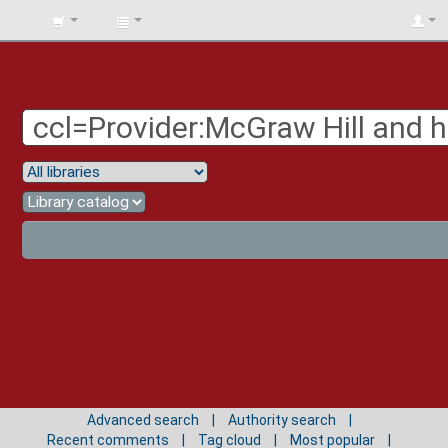
BIBLIOTECA
UNIV.
SURCOLOMBIANA
Advanced search
Authority search
Recent comments
Tag cloud
Most popular