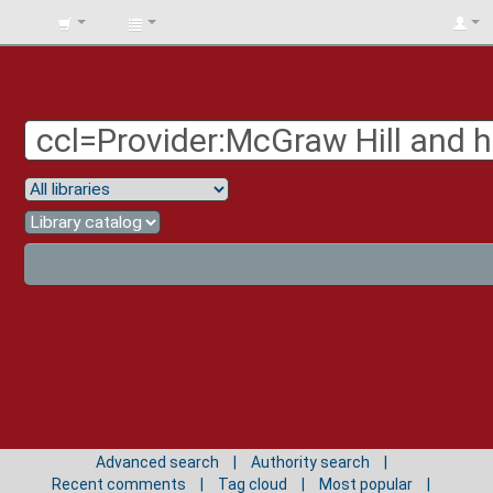
BIBLIOTECA
UNIV.
SURCOLOMBIANA
Advanced search
Authority search
Recent comments
Tag cloud
Most popular