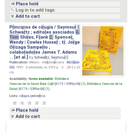
Place hold
Log in to add tags.
Add to cart
P
r
incipios de ci
r
ugía / Seymou
r
I.
Schwa
r
tz ; edito
r
es asociados
G.
Tom
Shi
r
es, F
r
ank
C.
Spence
r
,
Wendy | Cowles Husse
r
; t
r
. Jo
r
ge
O
r
izaga Sampe
r
io ;
colabo
r
ado
r
es James T. Adams
... [et al.]
by
Schwa
r
tz, Seymou
r
I.
Publication:
México : Inte
r
ame
r
icana -
McG
r
aw
-
Hill
, 1995 . 2 volúmenes, xv, 2192 p. : il. ; 28.5 x 22
cm.
Availability:
Items available:
Biblioteca
Ciencias de la Salud Book Ca
r
t [
617.9 / S399p-06
] (1),
Biblioteca Ciencias de la
Salud [
617.9 / S399p-06
] (1),
Lists:
ci
r
ugia pediat
r
ica
.
Place hold
Add to cart