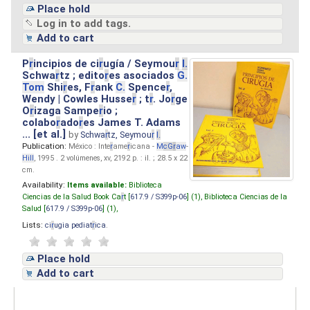
Place hold
Log in to add tags.
Add to cart
P
r
incipios de ci
r
ugía / Seymou
r
I.
Schwa
r
tz ; edito
r
es asociados
G.
Tom
Shi
r
es, F
r
ank
C.
Spence
r
,
Wendy | Cowles Husse
r
; t
r
. Jo
r
ge
O
r
izaga Sampe
r
io ;
colabo
r
ado
r
es James T. Adams
... [et al.]
by
Schwa
r
tz, Seymou
r
I.
Publication:
México : Inte
r
ame
r
icana -
M
cG
r
aw
-
Hill
, 1995 . 2 volúmenes, xv, 2192 p. : il. ; 28.5 x 22
cm.
Availability:
Items available:
Biblioteca
Ciencias de la Salud Book Ca
r
t [
617.9 / S399p-06
] (1),
Biblioteca Ciencias de la
Salud [
617.9 / S399p-06
] (1),
Lists:
ci
r
ugia pediat
r
ica
.
Place hold
Add to cart