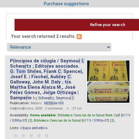
Purchase suggestions
Refine your search
Your search returned 2 results.
P
r
incipios de ci
r
ugía / Seymou
r
I.
Schwa
r
tz ; Edito
r
es asociados.
G.
Tom
Shi
r
es, F
r
ank
C.
Spence
r
,
Josef E. | Fische
r
, Aub
r
ey
C.
Galloway, John M. Daly ; t
r
s.
Ma
r
tha Elena A
r
aiza M., José
Pé
r
ez Gómez, Jo
r
ge O
r
tizaga |
Sampe
r
io
by
Schwa
r
tz, Seymou
r
I.
Publication:
México :
M
cG
r
aw
-
Hill
Inte
r
ame
r
icana, 2000 . 2 volumenes. : il. ; 27 cm.
Availability:
Items available:
Biblioteca Ciencias de la Salud Book Ca
r
t [
617.9
/ S399p-07
] (2),
Biblioteca Ciencias de la Salud [
617.9 / S399p-07
] (2),
Lists:
ci
r
ugia pediat
r
ica
.