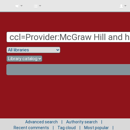
BIBLIOTECA
UNIV.
SURCOLOMBIANA
Advanced search
Authority search
Recent comments
Tag cloud
Most popular